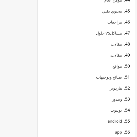
مؤمن علام
محتوي تقني
مراجعات
مشاكلVS حلول
مقالات
مقالات،
مواقع
نصائح وتوجيهات
هاردوير
ويندوز
يوتيوب
android
app