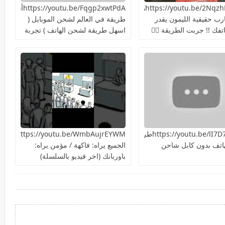
https://youtu.be/2NqzhFKEQacهل
https://youtu.be/Fqgp2xwtPdAأغرب
ارب حقيقية الليمون يقدر
طريقة في العالم لشحن الموبايل (
فك !! جربت الطريقة 👍🏻
اسهل طريقة لشحن الهاتف ) تجربة
سريعة هل هتنجح؟
https://youtu.be/lI7D7NiIU2kطريقة
ttps://youtu.be/WmbAujrEYWM
اتف بدون كابل شاحن
الجميع يراه: فاكهة / مؤمن يراه:
باوربانك (اخر فيديو بالسلسلة)