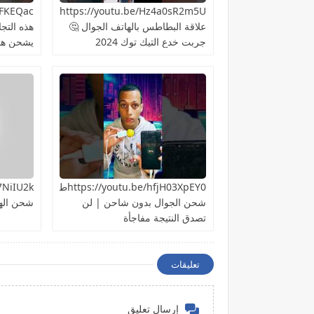
https://youtu.be/Hz4a0sR2m5Uما
علاقة البطاطس بالهاتف الجوال 🤔
هذه التج
جربت خدع التيك توك 2024
يشحن هات
https://youtu.be/hfjH03XpEY0طريقة
شحن الجوال بدون شاحن | لن
شحن اله
تصدق النتيجة مفاجأة
تعليقات
إرسال تعليق