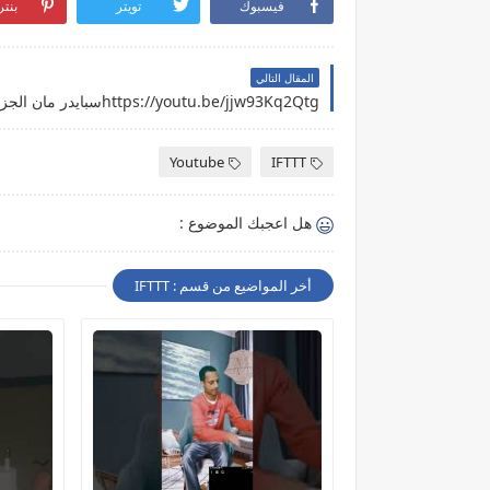
فيسبوك
تويتر
بنت
المقال التالي
https://youtu.be/jjw93Kq2Qtgسبايدر مان الجزء الاول
Youtube
IFTTT
هل اعجبك الموضوع :
أخر المواضيع من قسم : IFTTT