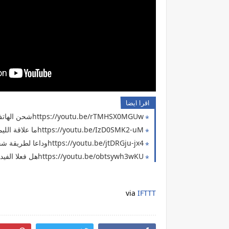
اقرا ايضا
https://youtu.be/rTMHSX0MGUwشحن الهاتف باستخدام الحجارة أو البطاريات القلم ( حل مشاكل انقطاع الكهرباء 12 )
https://youtu.be/IzD0SMK2-uMما علاقة الليمون بشحن الهاتف 🤔 والله مش فوتوشوب ( حل مشكلة انقطاع الكهرباء 11 )
https://youtu.be/jtDRGju-jx4وداعا لطريقة شحن الهاتف القديمة التقليدية ( حل مشكلة بارت 10 )
https://youtu.be/obtsywh3wKUهل فعلا الفيديوهات دي حقيقية ؟ لا تجربها في المنزل ( حل مشكلة انقطاع الكهرباء 9 )
via
IFTTT