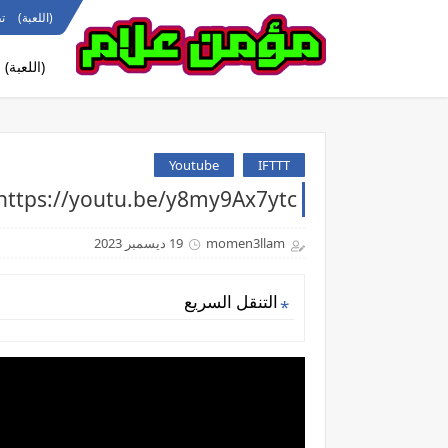
(اللعبة)
ت
(اللعبة)
Youtube
IFTTT
https://youtu.be/y8my9Ax7ytcسلسلة فيديوهات ازاي تبقي غني ج1
momen3llam
19 ديسمبر 2023
التنقل السريع