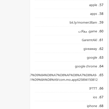
apple
apps
bit.ly/momen3llam
game، مقالات
GaremtAkl
giveaway
google
google chrome
apkpure.com/ar/%D8%A7%D9%84%D8%A7%D8%AF%D8%A7%D8%A9-
B3%D8%AD%D8%B1%D9%8A%D8%A9/com.mo.app625894150812
IFTTT
ios
iphone