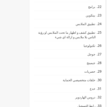
برامج
بيتكوين
تطبيق الملابس
تطبيق كشف و اظهار ما تحت الملابس او رؤية
الناس بلا ملابس و ازالة اي شيء
تكنولوجيا
جوجل
جيمينج
hالليمون
حصريات
حلقات متخصيصي الحماية
خدع
دروس الهاردوير
رابط ‏التسجيل