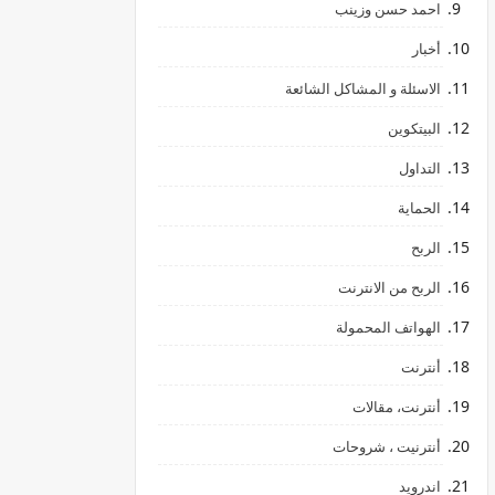
احمد حسن وزينب
أخبار
الاسئلة و المشاكل الشائعة
البيتكوين
التداول
الحماية
الربح
الربح من الانترنت
الهواتف المحمولة
أنترنت
أنترنت، مقالات
أنترنيت ، شروحات
اندرويد