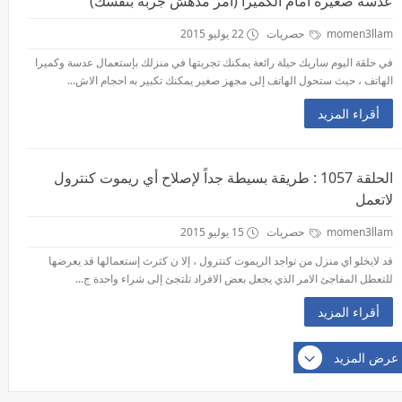
عدسة صغيرة امام الكميرا (أمر مدهش جربه بنفسك)
momen3llam
حصريات
22 يوليو 2015
في حلقة اليوم ساريك حيلة رائعة يمكنك تجربتها في منزلك بإستعمال عدسة وكميرا
الهاتف ، حيث ستحول الهاتف إلى مجهز صغير يمكنك تكبير به احجام الاش...
أقراء المزيد
الحلقة 1057 : طريقة بسيطة جداً لإصلاح أي ريموت كنترول
لاتعمل
momen3llam
حصريات
15 يوليو 2015
قد لايخلو اي منزل من تواجد الريموت كنترول ، إلا ن كثرث إستعمالها قد يعرضها
للتعطل المفاجئ الامر الذي يجعل بعض الافراد تلتجئ إلى شراء واحدة ج...
أقراء المزيد
عرض المزيد