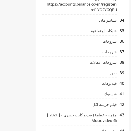
‏https://accounts.binance.cc/en/register?
ref=YO2YGQBU ‏
سبايدر مان
شبكات إجتماعية
شروحات
شروحات،
شروحات، مقالات
صور
فيديوهات
فيسبوك
فيلم جريمة اكل
مؤمن - عظمة ( فيديو كليب حصري ) | 2021 |
Music video 4k