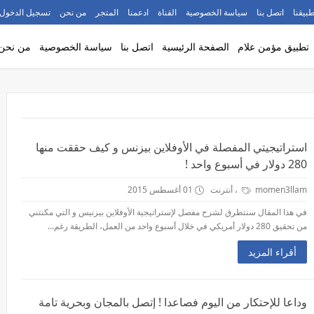
طبيقنا
اتصل بنا
سياسة الخصوصية
القناة
ادعمنا
المتجر
من نحن
تسجيل الدخول
تطبيق مؤمن علام
الصفحة الرئيسية
اتصل بنا
سياسة الخصوصية
من نحن
استراتيجيتي المفصلة في الأوفلاين بيزنس و كيف حققت منها
280 دولار في أسبوع واحد !
momen3llam
، أنترنت
01 أغسطس 2015
في هذا المقال سنتطرق لشرح مفصل لإستراتيجية الأوفلاين بيزنيس و التي مكنتني
من تحقيق 280 دولار أمريكي في خلال أسبوع واحد من العمل، الطريقة رغم...
أقراء المزيد
وداعا للإحتكار من اليوم فصاعدا ! إتصل بالمجان وبحرية تامة