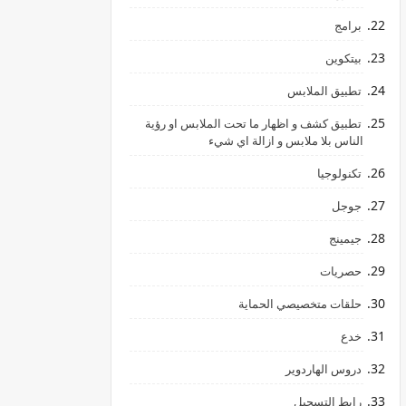
برامج
بيتكوين
تطبيق الملابس
تطبيق كشف و اظهار ما تحت الملابس او رؤية
الناس بلا ملابس و ازالة اي شيء
تكنولوجيا
جوجل
جيمينج
حصريات
حلقات متخصيصي الحماية
خدع
دروس الهاردوير
رابط ‏التسجيل