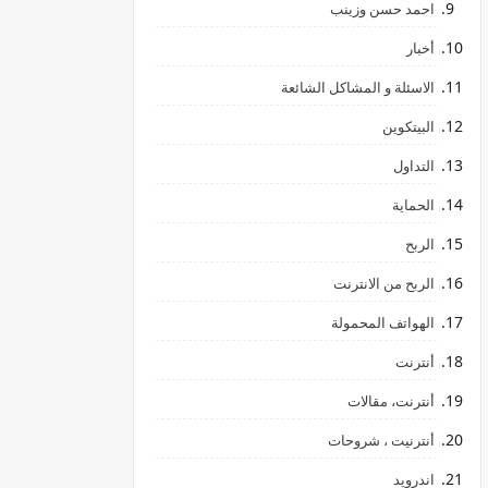
احمد حسن وزينب
أخبار
الاسئلة و المشاكل الشائعة
البيتكوين
التداول
الحماية
الربح
الربح من الانترنت
الهواتف المحمولة
أنترنت
أنترنت، مقالات
أنترنيت ، شروحات
اندرويد