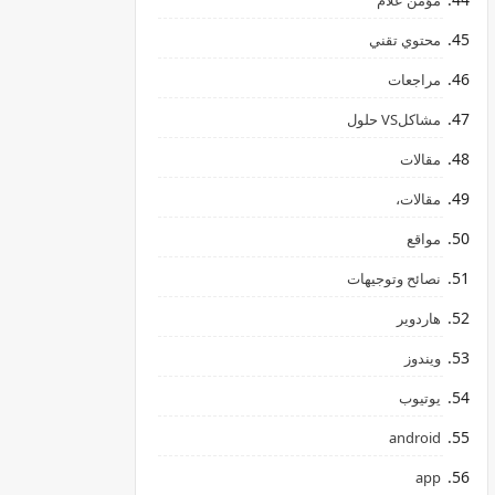
مؤمن علام
محتوي تقني
مراجعات
مشاكلVS حلول
مقالات
مقالات،
مواقع
نصائح وتوجيهات
هاردوير
ويندوز
يوتيوب
android
app