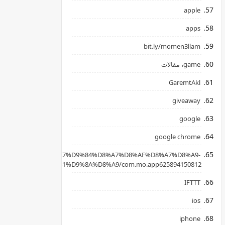
apple
apps
bit.ly/momen3llam
game، مقالات
GaremtAkl
giveaway
google
google chrome
apkpure.com/ar/%D8%A7%D9%84%D8%A7%D8%AF%D8%A7%D8%A9-
B3%D8%AD%D8%B1%D9%8A%D8%A9/com.mo.app625894150812
IFTTT
ios
iphone