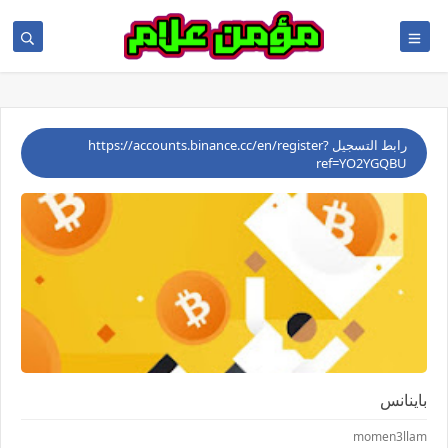
رابط ‏التسجيل ‏https://accounts.binance.cc/en/register?
ref=YO2YGQBU ‏
باينانس
momen3llam