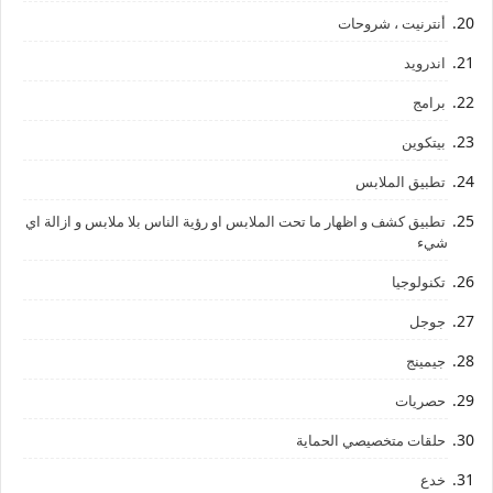
أنترنيت ، شروحات
اندرويد
برامج
بيتكوين
تطبيق الملابس
تطبيق كشف و اظهار ما تحت الملابس او رؤية الناس بلا ملابس و ازالة اي
شيء
تكنولوجيا
جوجل
جيمينج
حصريات
حلقات متخصيصي الحماية
خدع