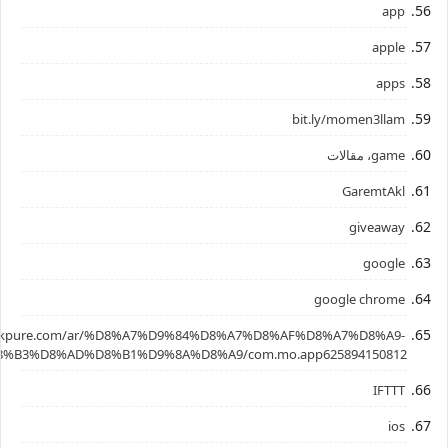
app
apple
apps
bit.ly/momen3llam
game، مقالات
GaremtAkl
giveaway
google
google chrome
.apkpure.com/ar/%D8%A7%D9%84%D8%A7%D8%AF%D8%A7%D8%A9-
%B3%D8%AD%D8%B1%D9%8A%D8%A9/com.mo.app625894150812
IFTTT
ios