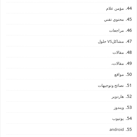
مؤمن علام
محتوي تقني
مراجعات
مشاكلVS حلول
مقالات
مقالات،
مواقع
نصائح وتوجيهات
هاردوير
ويندوز
يوتيوب
android