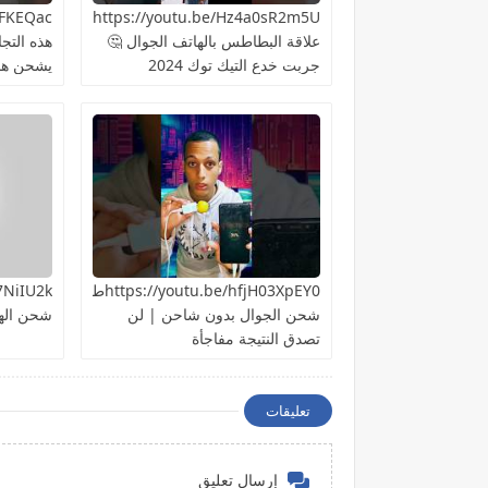
https://youtu.be/Hz4a0sR2m5Uما
علاقة البطاطس بالهاتف الجوال 🤔
هذه التج
جربت خدع التيك توك 2024
يشحن هات
https://youtu.be/hfjH03XpEY0طريقة
شحن الجوال بدون شاحن | لن
شحن اله
تصدق النتيجة مفاجأة
تعليقات
إرسال تعليق