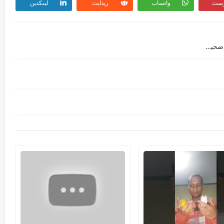
رست
واتساب
ريدايت
لينكدين
https://youtu.be/2G2BdnrxqVgالأجنبي ولا أنا ( ضحيت بحياتي عشان الفيديو )