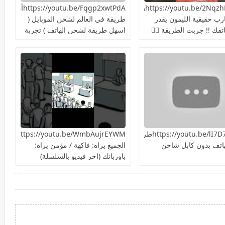
https://youtu.be/2NqzhFKEQacهل
https://youtu.be/Fqgp2xwtPdAأغرب
ارب حقيقية الليمون يقدر
طريقة في العالم لشحن الموبايل (
فك !! جربت الطريقة 👍🏻
اسهل طريقة لشحن الهاتف ) تجربة
سريعة هل هتنجح؟
https://youtu.be/lI7D7NiIU2kطريقة
ttps://youtu.be/WmbAujrEYWM
اتف بدون كابل شاحن
الجميع يراه: فاكهة / مؤمن يراه:
باوربانك (اخر فيديو بالسلسلة)