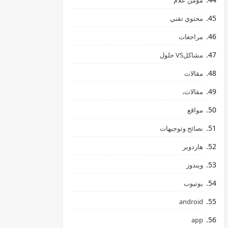
مؤمن علام
محتوي تقني
مراجعات
مشاكلVS حلول
مقالات
مقالات،
مواقع
نصائح وتوجيهات
هاردوير
ويندوز
يوتيوب
android
app