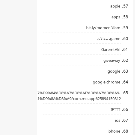
apple
apps
bit.ly/momen3llam
game، مقالات
GaremtAkl
giveaway
google
google chrome
apkpure.com/ar/%D8%A7%D9%84%D8%A7%D8%AF%D8%A7%D8%A9-
B3%D8%AD%D8%B1%D9%8A%D8%A9/com.mo.app625894150812
IFTTT
ios
iphone