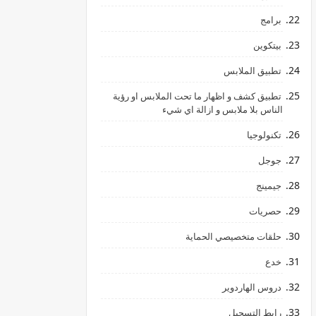
برامج
بيتكوين
تطبيق الملابس
تطبيق كشف و اظهار ما تحت الملابس او رؤية
الناس بلا ملابس و ازالة اي شيء
تكنولوجيا
جوجل
جيمينج
hالليمون
حصريات
حلقات متخصيصي الحماية
خدع
دروس الهاردوير
رابط ‏التسجيل