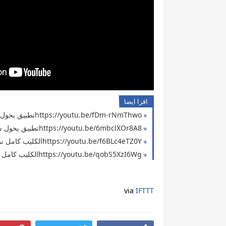
اقرا ايضا
https://youtu.be/fDm-rNmThwoتطبيق يحول الهاتف الي هولوجرام
https://youtu.be/6mbclXOr8A8تطبيق يحول سماعة هاتفك الي مروحة
https://youtu.be/f6BLc4eTZ0Yالكليب كامل نزل عاليوتيوب ج8
https://youtu.be/qobS5XzI6Wgالكليب كامل نزل عاليوتيوب ج7
via
IFTTT