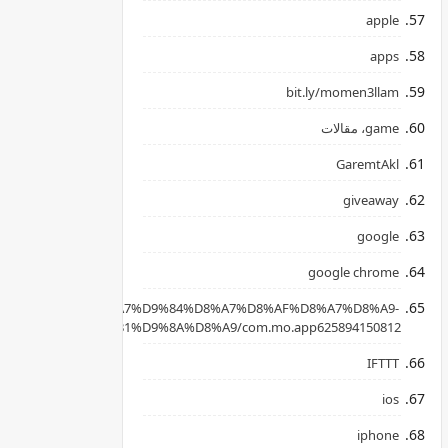
apple
apps
bit.ly/momen3llam
game، مقالات
GaremtAkl
giveaway
google
google chrome
apkpure.com/ar/%D8%A7%D9%84%D8%A7%D8%AF%D8%A7%D8%A9-
B3%D8%AD%D8%B1%D9%8A%D8%A9/com.mo.app625894150812
IFTTT
ios
iphone