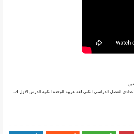
ربية الوحدة الثانية الدرس الاول 2024 ) عباس بن فرناس - الحسن بن الهيثم - احمد بن ماجد - ابن سينا عالم الطب