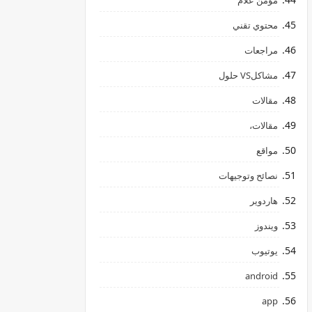
مؤمن علام
محتوي تقني
مراجعات
مشاكلVS حلول
مقالات
مقالات،
مواقع
نصائح وتوجيهات
هاردوير
ويندوز
يوتيوب
android
app