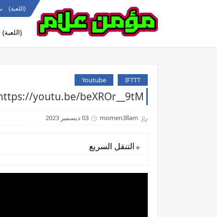
(اللعبة)
ت
(اللعبة)
Youtube
IFTTT
https://youtu.be/beXROr__9tMالجزء السادس
momen3llam
03 ديسمبر 2023
التنقل السريع