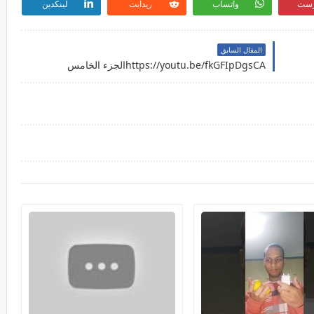
رست
واتساب
ريدايت
لينكدين
المقال السابق
https://youtu.be/fkGFIpDgsCAالجزء الخامس