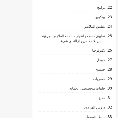
برامج
بيتكوين
تطبيق الملابس
تطبيق كشف و اظهار ما تحت الملابس او رؤية
الناس بلا ملابس و ازالة اي شيء
تكنولوجيا
جوجل
جيمينج
hالليمون
حصريات
حلقات متخصيصي الحماية
خدع
دروس الهاردوير
رابط ‏التسجيل