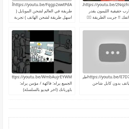
https://youtu.be/2NqzhFKEQacهل
https://youtu.be/Fqgp2xwtPdAأغرب
ارب حقيقية الليمون يقدر
طريقة في العالم لشحن الموبايل (
فك !! جربت الطريقة 👍🏻
اسهل طريقة لشحن الهاتف ) تجربة
سريعة هل هتنجح؟
https://youtu.be/lI7D7NiIU2kطريقة
ttps://youtu.be/WmbAujrEYWM
اتف بدون كابل شاحن
الجميع يراه: فاكهة / مؤمن يراه:
باوربانك (اخر فيديو بالسلسلة)