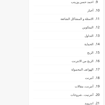
احمد حسن وزينب
أخبار
الاسئلة و المشاكل الشائعة
البيتكوين
التداول
الحماية
الربح
الربح من الانترنت
الهواتف المحمولة
أنترنت
أنترنت، مقالات
أنترنيت ، شروحات
اندرويد