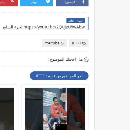
فيسبوك
تويتر
بنت
المقال التالي
https://youtu.be/2QUjzU8wAbwالجزء السابع
Youtube
IFTTT
هل اعجبك الموضوع :
أخر المواضيع من قسم : IFTTT