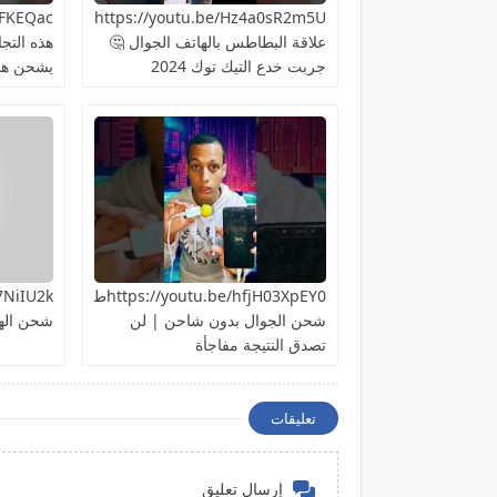
https://youtu.be/Hz4a0sR2m5Uما
علاقة البطاطس بالهاتف الجوال 🤔
هذه التج
جربت خدع التيك توك 2024
يشحن هات
https://youtu.be/hfjH03XpEY0طريقة
شحن الجوال بدون شاحن | لن
شحن اله
تصدق النتيجة مفاجأة
تعليقات
إرسال تعليق