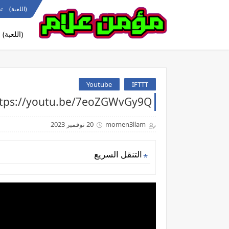
(اللعبة)
ت
(اللعبة)
Youtube
IFTTT
https://youtu.be/7eoZGWvGy9Qالقرد بيمسي عليكوا #rts
momen3llam
20 نوفمبر 2023
التنقل السريع