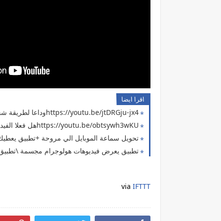
اقرا ايضا
https://youtu.be/jtDRGju-jx4وداعا لطريقة شحن الهاتف القديمة التقليدية ( حل مشكلة بارت 10 )
https://youtu.be/obtsywh3wKUهل فعلا الفيديوهات دي حقيقية ؟ لا تجربها في المنزل ( حل مشكلة انقطاع الكهرباء 9 )
تحويل سماعة الموبايل الي مروحة +تطبيق يعطيك 5000 دولار وتطبيق كشف الك
تطبيق يعرض فيديوهات هولوجرام مجسمة \تطبيق 
via
IFTTT