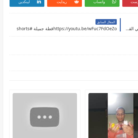
رست
واتساب
ريدايت
لينكدين
المقال السابق
https://youtu.be/GJ4aXqm3JDMوانا بحاول احمي القرد #shorts
https://youtu.be/wFuc7FdOeZoقطة جميلة #shorts