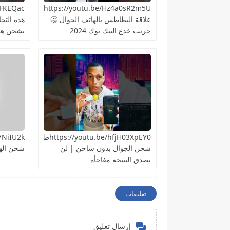
https://youtu.be/Hz4a0sR2m5Uما
علاقة البطاطس بالهاتف الجوال 🤔
هذه التج
جربت خدع التيك توك 2024
يشحن هات
https://youtu.be/hfjH03XpEY0طريقة
شحن الجوال بدون شاحن | لن
شحن اله
تصدق النتيجة مفاجأة
تعليقات
إرسال تعليق