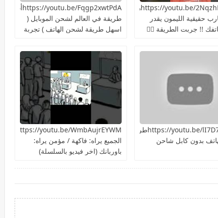
https://youtu.be/2NqzhFKEQacهل
https://youtu.be/Fqgp2xwtPdAأغرب
ارب حقيقية الليمون يقدر
طريقة في العالم لشحن الموبايل (
فك !! جربت الطريقة 👍🏻
اسهل طريقة لشحن الهاتف ) تجربة
سريعة هل هتنجح؟
https://youtu.be/lI7D7NiIU2kطريقة
ttps://youtu.be/WmbAujrEYWM
اتف بدون كابل شاحن
الجميع يراه: فاكهة / مؤمن يراه:
باوربانك (اخر فيديو بالسلسلة)