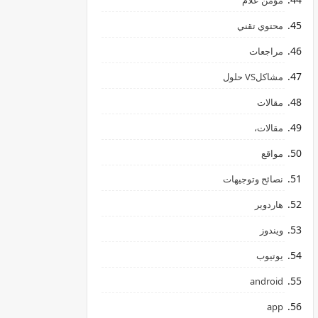
مؤمن علام
محتوي تقني
مراجعات
مشاكلVS حلول
مقالات
مقالات،
مواقع
نصائح وتوجيهات
هاردوير
ويندوز
يوتيوب
android
app