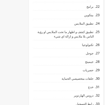
برامج
بيتكوين
تطبيق الملابس
تطبيق كشف و اظهار ما تحت الملابس او رؤية
الناس بلا ملابس و ازالة اي شيء
تكنولوجيا
جوجل
جيمينج
hالليمون
حصريات
حلقات متخصيصي الحماية
خدع
دروس الهاردوير
رابط ‏التسجيل