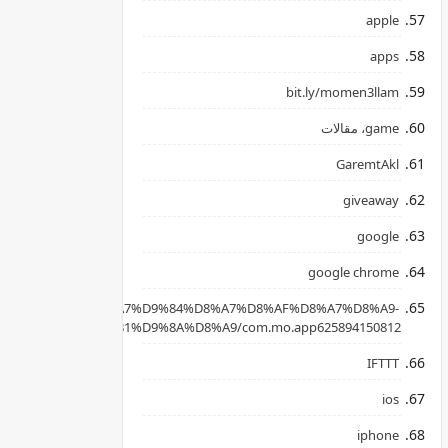
apple
apps
bit.ly/momen3llam
game، مقالات
GaremtAkl
giveaway
google
google chrome
apkpure.com/ar/%D8%A7%D9%84%D8%A7%D8%AF%D8%A7%D8%A9-
B3%D8%AD%D8%B1%D9%8A%D8%A9/com.mo.app625894150812
IFTTT
ios
iphone