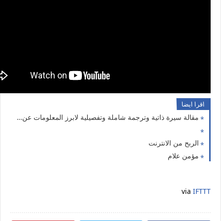
اقرا ايضا
مقالة سيرة ذاتية وترجمة شاملة وتفصيلية لابرز المعلومات عن مؤمن علام من خلال deep research chatgpt
الربح من الانترنت
مؤمن علام
via
IFTTT