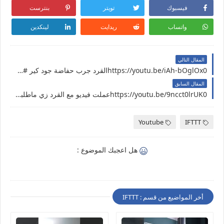
فيسبوك
تويتر
بنترست
واتساب
ريدايت
لينكدين
المقال التالي
https://youtu.be/iAh-bOglOx0القرد جرب حفاضة جود كير #shorts
المقال السابق
https://youtu.be/9ncct0lrUK0عملت فيديو مع القرد زي ماطلبتم اعملوا لايك #shorts
Youtube
IFTTT
هل اعجبك الموضوع :
أخر المواضيع من قسم : IFTTT