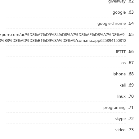
giveaway
google
google chrome
.apkpure.com/ar/%D8%A7%D9%84%D8%A7%D8%AF%D8%A7%D8%A9-
%B3%D8%AD%D8%B1%D9%8A%D8%A9/com.mo.app625894150812
IFTTT
ios
iphone
kali
linux
programing
skype
video