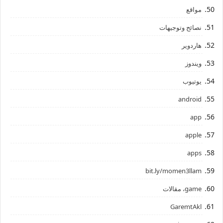
مواقع
نصائح وتوجيهات
هاردوير
ويندوز
يوتيوب
android
app
apple
apps
bit.ly/momen3llam
game، مقالات
GaremtAkl