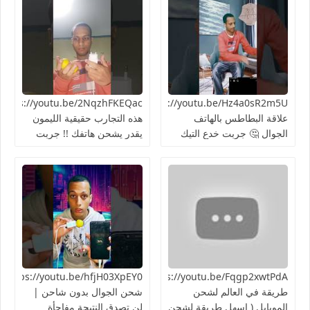
https://youtu.be/Hz4a0sR2m5Uما
علاقة البطاطس بالهاتف
هذه التجارب حقيقية الليمون
الجوال 🤔 جربت خدع التيك
يقدر يشحن هاتفك !! جربت
توك 2024
الطريقة 👍🏻
https://youtu.be/Fqgp2xwtPdAأغرب
03XpEY0
طريقة في العالم لشحن
شحن الجوال بدون شاحن |
الموبايل ( اسهل طريقة لشحن
لن تصدق النتيجة مفاجأة