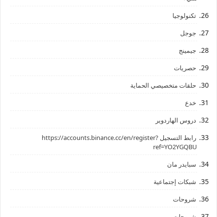
تكنولوجيا
جوجل
جيمينج
حصريات
حلقات متخصيصي الحماية
خدع
دروس الهاردوير
رابط ‏التسجيل ‏https://accounts.binance.cc/en/register?
ref=YO2YGQBU ‏
سبايدر مان
شبكات إجتماعية
شروحات
شروحات،