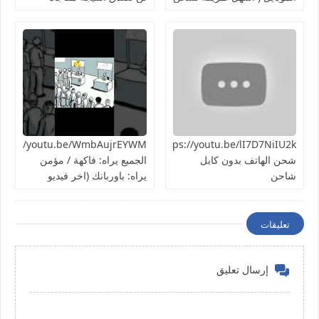
الهاتف ) تجربة سريعة هل
هتنجح؟
https://youtu.be/lI7D7NiIU2kطريقة
شحن الهاتف بدون كابل
الجميع يراه: فاكهة / مؤمن
شاحن
يراه: باوربانك (اخر فيديو
بالسلسلة)
تعليقات
إرسال تعليق