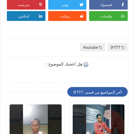
فيسبوك
تويتر
بنترست
واتساب
ريدايت
لينكدين
Youtube
IFTTT
هل اعجبك الموضوع :
أخر المواضيع من قسم : IFTTT