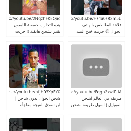
https://youtu.be/Hz4a0sR2m5Uما
علاقة البطاطس بالهاتف
هذه التجارب حقيقية الليمون
الجوال 🤔 جربت خدع التيك
يقدر يشحن هاتفك !! جربت
توك 2024
الطريقة 👍🏻
https://youtu.be/Fqgp2xwtPdAأغرب
03XpEY0
طريقة في العالم لشحن
شحن الجوال بدون شاحن |
الموبايل ( اسهل طريقة لشحن
لن تصدق النتيجة مفاجأة
الهاتف ) تجربة سريعة هل
هتنجح؟