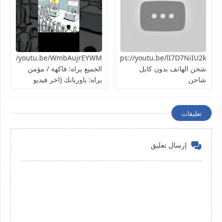
https://youtu.be/lI7D7NiIU2kطريقة
شحن الهاتف بدون كابل
الجميع يراه: فاكهة / مؤمن
شاحن
يراه: باوربانك (اخر فيديو
بالسلسلة)
تعليقات
إرسال تعليق