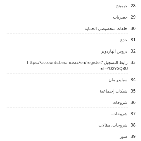
جيمينج
حصريات
حلقات متخصيصي الحماية
خدع
دروس الهاردوير
رابط ‏التسجيل ‏https://accounts.binance.cc/en/register?
ref=YO2YGQBU ‏
سبايدر مان
شبكات إجتماعية
شروحات
شروحات،
شروحات، مقالات
صور