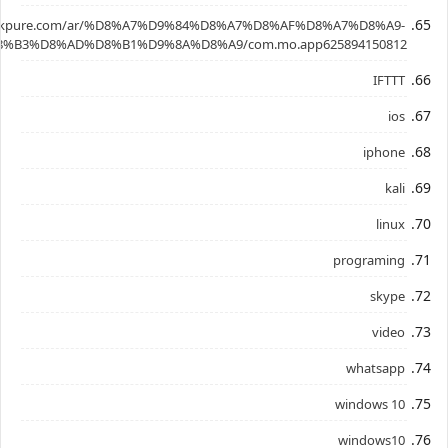
.apkpure.com/ar/%D8%A7%D9%84%D8%A7%D8%AF%D8%A7%D8%A9-
%B3%D8%AD%D8%B1%D9%8A%D8%A9/com.mo.app625894150812
IFTTT
ios
iphone
kali
linux
programing
skype
video
whatsapp
windows 10
windows10