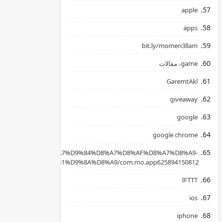
apple
apps
bit.ly/momen3llam
game، مقالات
GaremtAkl
giveaway
google
google chrome
apkpure.com/ar/%D8%A7%D9%84%D8%A7%D8%AF%D8%A7%D8%A9-
B3%D8%AD%D8%B1%D9%8A%D8%A9/com.mo.app625894150812
IFTTT
ios
iphone