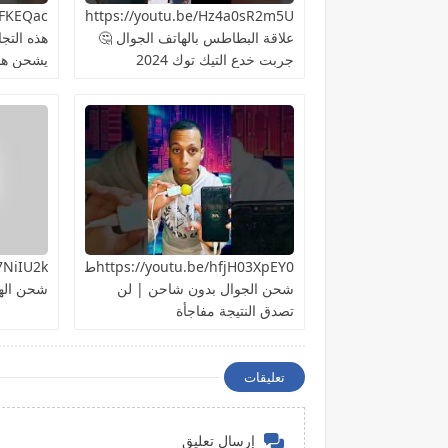
https://youtu.be/Hz4a0sR2m5Uما
علاقة البطاطس بالهاتف الجوال 🤔
هذه التج
جربت خدع التيك توك 2024
يشحن هات
https://youtu.be/hfjH03XpEY0طريقة
شحن الجوال بدون شاحن | لن
شحن اله
تصدق النتيجة مفاجأة
تعليقات
إرسال تعليق