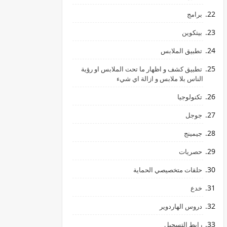
برامج
بيتكوين
تطبيق الملابس
تطبيق كشف و اظهار ما تحت الملابس او رؤية
الناس بلا ملابس و ازالة اي شيء
تكنولوجيا
جوجل
جيمينج
hالليمون
حصريات
حلقات متخصيصي الحماية
خدع
دروس الهاردوير
رابط ‏التسجيل