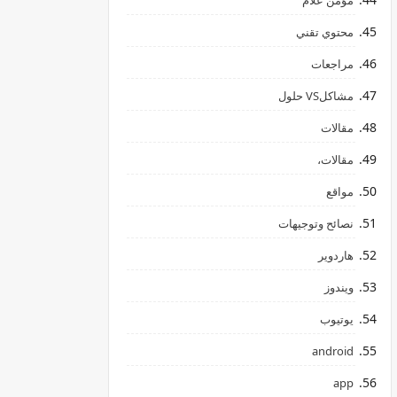
مؤمن علام
محتوي تقني
مراجعات
مشاكلVS حلول
مقالات
مقالات،
مواقع
نصائح وتوجيهات
هاردوير
ويندوز
يوتيوب
android
app