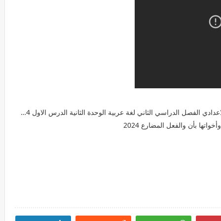
ربية الوحدة الثانية الدرس الاول 2024 ) عباس بن فرناس - الحسن بن الهيثم - احمد بن ماجد - ابن سينا عالم الطب
واتها بأن والفعل المضارع 2024