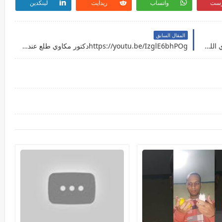
رست
واتساب
ريدايت
لينكدين
المقال السابق
https://youtu.be/HlTjR77mickهو ده بقى مونيري اللي بتقولوا عليه ؟
https://youtu.be/IzglE6bhPOgدكتور مكاوي طلع عنده حق ( ازاي تشقط بنات مع مكاوي ) فن تظبيط الكراش