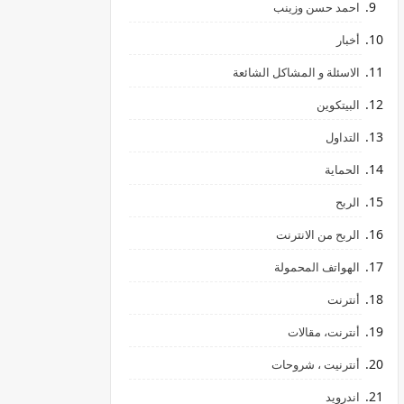
احمد حسن وزينب
أخبار
الاسئلة و المشاكل الشائعة
البيتكوين
التداول
الحماية
الربح
الربح من الانترنت
الهواتف المحمولة
أنترنت
أنترنت، مقالات
أنترنيت ، شروحات
اندرويد