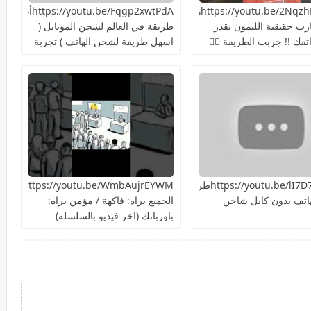
https://youtu.be/2NqzhFKEQacهل
https://youtu.be/Fqgp2xwtPdAأغرب
ارب حقيقية الليمون يقدر
طريقة في العالم لشحن الموبايل (
فك !! جربت الطريقة 👍🏻
اسهل طريقة لشحن الهاتف ) تجربة
سريعة هل هتنجح؟
https://youtu.be/lI7D7NiIU2kطريقة
ttps://youtu.be/WmbAujrEYWM
اتف بدون كابل شاحن
الجميع يراه: فاكهة / مؤمن يراه:
باوربانك (اخر فيديو بالسلسلة)