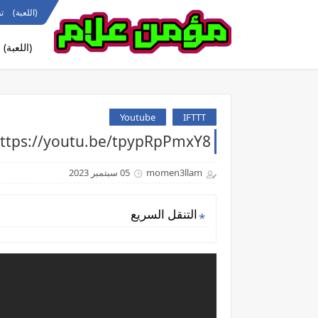
(اللعبة)
ت
(اللعبة)
Youtube
IFTTT
https://youtu.be/tpypRpPmxY8دكتور مكاوي تريقة #orts
momen3llam
05 سبتمبر 2023
التنقل السريع