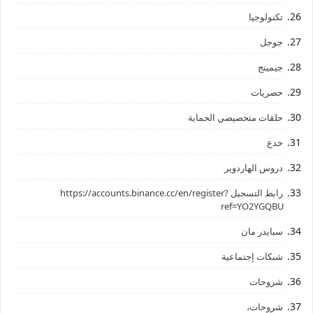
تكنولوجيا
جوجل
جيمينج
حصريات
حلقات متخصيصي الحماية
خدع
دروس الهاردوير
رابط ‏التسجيل ‏https://accounts.binance.cc/en/register?
ref=YO2YGQBU ‏
سبايدر مان
شبكات إجتماعية
شروحات
شروحات،