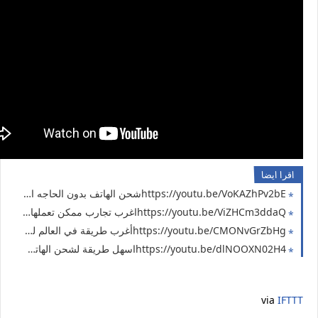
اقرا ايضا
https://youtu.be/VoKAZhPv2bEشحن الهاتف بدون الحاجه الي شاحن ( حل مشكلة انقطاع الكهرباء 7 )
https://youtu.be/ViZHCm3ddaQاغرب تجارب ممكن تعملها في البيت ( حل مشكلة انقطاع الكهرباء 6 ) شحن الهاتف بالبطاطس
https://youtu.be/CMONvGrZbHgأغرب طريقة في العالم لشحن الموبايل ( حل مشكلة انقطاع الكهرباء 5 )
https://youtu.be/dlNOOXN02H4اسهل طريقة لشحن الهاتف ( حل مشكلة انقطاع الكهرباء 4 )
via
IFTTT