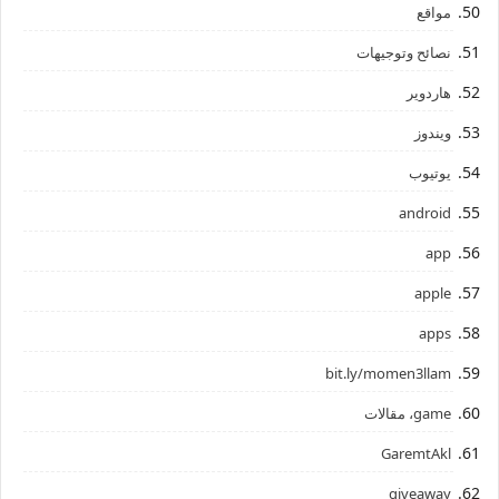
مواقع
نصائح وتوجيهات
هاردوير
ويندوز
يوتيوب
android
app
apple
apps
bit.ly/momen3llam
game، مقالات
GaremtAkl
giveaway