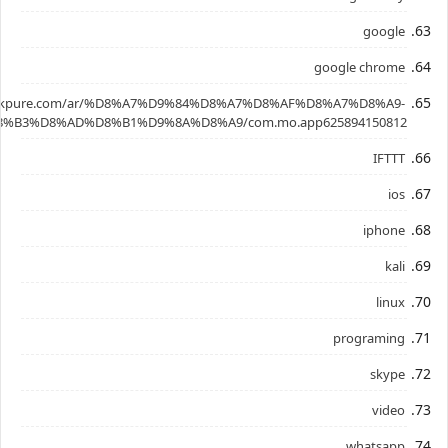
google
google chrome
.apkpure.com/ar/%D8%A7%D9%84%D8%A7%D8%AF%D8%A7%D8%A9-
%B3%D8%AD%D8%B1%D9%8A%D8%A9/com.mo.app625894150812
IFTTT
ios
iphone
kali
linux
programing
skype
video
whatsapp