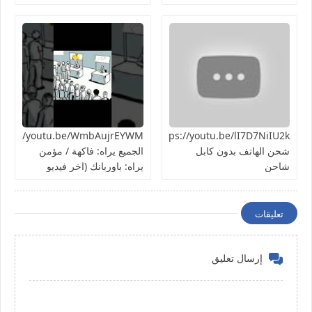
الهاتف ) تجربة سريعة هل
هتنجح؟
https://youtu.be/lI7D7NiIU2kطريقة
شحن الهاتف بدون كابل
الجميع يراه: فاكهة / مؤمن
شاحن
يراه: باوربانك (اخر فيديو
بالسلسلة)
تعليقات
إرسال تعليق