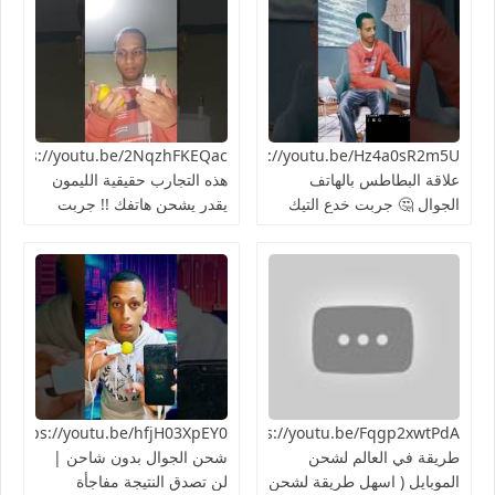
https://youtu.be/Hz4a0sR2m5Uما
علاقة البطاطس بالهاتف
هذه التجارب حقيقية الليمون
الجوال 🤔 جربت خدع التيك
يقدر يشحن هاتفك !! جربت
توك 2024
الطريقة 👍🏻
https://youtu.be/Fqgp2xwtPdAأغرب
03XpEY0
طريقة في العالم لشحن
شحن الجوال بدون شاحن |
الموبايل ( اسهل طريقة لشحن
لن تصدق النتيجة مفاجأة