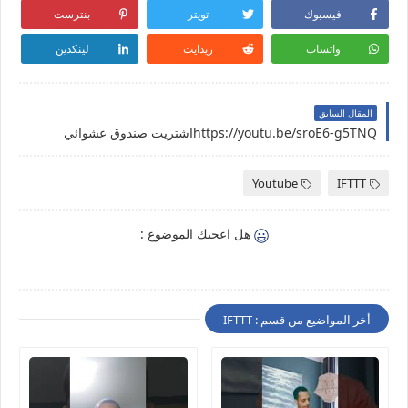
فيسبوك
تويتر
بنترست
واتساب
ريدايت
لينكدين
المقال السابق
https://youtu.be/sroE6-g5TNQاشتريت صندوق عشوائي
Youtube
IFTTT
هل اعجبك الموضوع :
أخر المواضيع من قسم : IFTTT