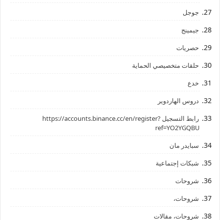
جوجل
جيمينج
حصريات
حلقات متخصيصي الحماية
خدع
دروس الهاردوير
رابط ‏التسجيل ‏https://accounts.binance.cc/en/register?
ref=YO2YGQBU ‏
سبايدر مان
شبكات إجتماعية
شروحات
شروحات،
شروحات، مقالات