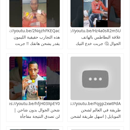
https://youtu.be/Hz4a0sR2m5Uما
علاقة البطاطس بالهاتف
هذه التجارب حقيقية الليمون
الجوال 🤔 جربت خدع التيك
يقدر يشحن هاتفك !! جربت
توك 2024
الطريقة 👍🏻
https://youtu.be/Fqgp2xwtPdAأغرب
03XpEY0
طريقة في العالم لشحن
شحن الجوال بدون شاحن |
الموبايل ( اسهل طريقة لشحن
لن تصدق النتيجة مفاجأة
الهاتف ) تجربة سريعة هل
هتنجح؟