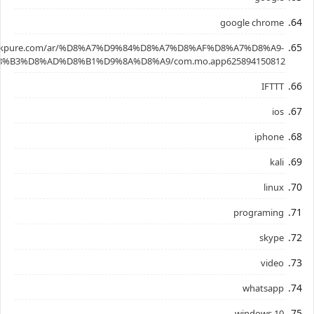
google chrome
.apkpure.com/ar/%D8%A7%D9%84%D8%A7%D8%AF%D8%A7%D8%A9-
%B3%D8%AD%D8%B1%D9%8A%D8%A9/com.mo.app625894150812
IFTTT
ios
iphone
kali
linux
programing
skype
video
whatsapp
windows 10