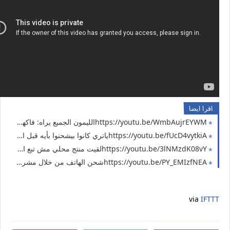
اقرا ايضا
https://youtu.be/WmbAujrEYWMالليمون الجميع يراه: فاكهة / مؤمن يراه: باوربانك (اخر فيديو بالسلسلة)
https://youtu.be/fUcD4vytkiAياتري كانوا بيشحنوا بأيه قبل اختراع الشواحن ( حل مشكلة انقطاع الكهرباء #16 )
https://youtu.be/3lNMzdK08vYلقيت منتج محلي مش تبع المقاطعة والستيم بتاعه قوي لدرجة انه ممكن يشحن الهاتف (حل مشكلة الكهرباء 15)
https://youtu.be/PY_EMIzfNEAشحن الهاتف من خلال مشروب شعير فيروز ( منتج محلي مش تبع المقاطعة ) حل مشكلة انقطاع الكهرباء 14
via
IFTTT