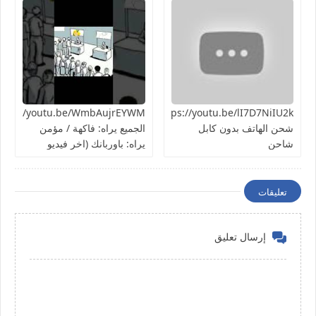
https://youtu.be/lI7D7NiIU2kطريقة
شحن الهاتف بدون كابل
الجميع يراه: فاكهة / مؤمن
شاحن
يراه: باوربانك (اخر فيديو
بالسلسلة)
تعليقات
إرسال تعليق