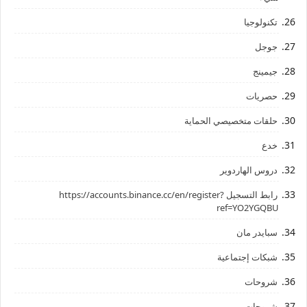
تكنولوجيا
جوجل
جيمينج
حصريات
حلقات متخصيصي الحماية
خدع
دروس الهاردوير
رابط ‏التسجيل ‏https://accounts.binance.cc/en/register?
ref=YO2YGQBU ‏
سبايدر مان
شبكات إجتماعية
شروحات
شروحات،