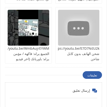
الهاتف ) تجربة سريعة هل
هتنجح؟
https://youtu.be/lI7D7NiIU2kطريقة
شحن الهاتف بدون كابل
الجميع يراه: فاكهة / مؤمن
شاحن
يراه: باوربانك (اخر فيديو
بالسلسلة)
تعليقات
إرسال تعليق