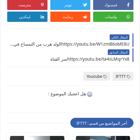
فيسبوك
تويتر
بنترست
واتساب
ريدايت
لينكدين
المقال التالي
https://youtu.be/W1zmB6oME8Uالولد هرب من التمساح في الادغال | مواقف مضحكة للاطفال
المقال السابق
https://youtu.be/ta4sLMqrYx8سر القناة
Youtube
IFTTT
هل اعجبك الموضوع :
أخر المواضيع من قسم : IFTTT