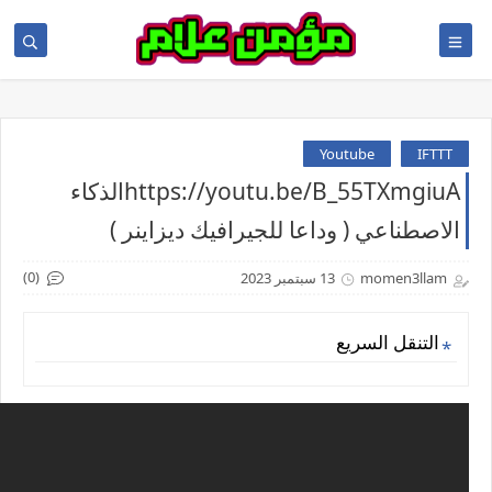
Youtube
IFTTT
https://youtu.be/B_55TXmgiuAالذكاء
الاصطناعي ( وداعا للجيرافيك ديزاينر )
(0)
momen3llam
13 سبتمبر 2023
التنقل السريع