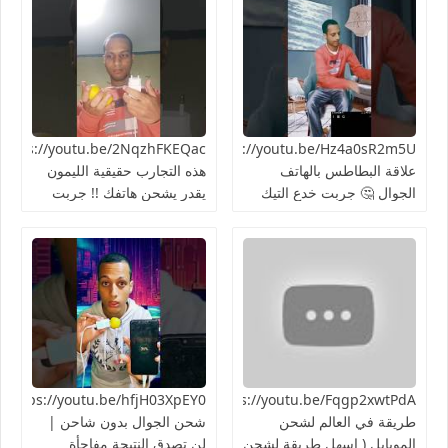
https://youtu.be/Hz4a0sR2m5Uما
علاقة البطاطس بالهاتف
هذه التجارب حقيقية الليمون
الجوال 🤔 جربت خدع التيك
يقدر يشحن هاتفك !! جربت
توك 2024
الطريقة 👍🏻
https://youtu.be/Fqgp2xwtPdAأغرب
03XpEY0
طريقة في العالم لشحن
شحن الجوال بدون شاحن |
الموبايل ( اسهل طريقة لشحن
لن تصدق النتيجة مفاجأة