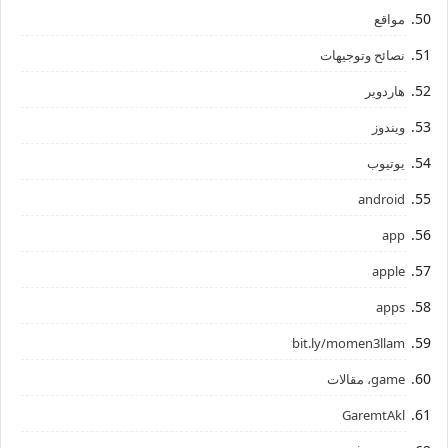
مواقع
نصائح وتوجيهات
هاردوير
ويندوز
يوتيوب
android
app
apple
apps
bit.ly/momen3llam
game، مقالات
GaremtAkl