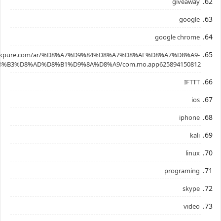
giveaway
google
google chrome
.apkpure.com/ar/%D8%A7%D9%84%D8%A7%D8%AF%D8%A7%D8%A9-
%B3%D8%AD%D8%B1%D9%8A%D8%A9/com.mo.app625894150812
IFTTT
ios
iphone
kali
linux
programing
skype
video