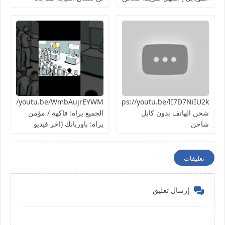
الهاتف ) تجربة سريعة هل
هتنجح؟
https://youtu.be/lI7D7NiIU2kطريقة
شحن الهاتف بدون كابل
الجميع يراه: فاكهة / مؤمن
شاحن
يراه: باوربانك (اخر فيديو
بالسلسلة)
تعليقات
إرسال تعليق