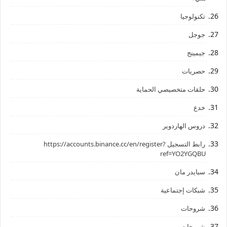
تكنولوجيا
جوجل
جيمينج
حصريات
حلقات متخصيصي الحماية
خدع
دروس الهاردوير
رابط ‏التسجيل ‏https://accounts.binance.cc/en/register?
ref=YO2YGQBU ‏
سبايدر مان
شبكات إجتماعية
شروحات
شروحات،