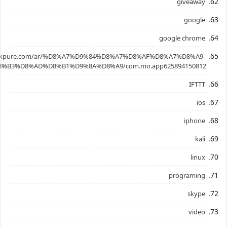
giveaway
google
google chrome
.apkpure.com/ar/%D8%A7%D9%84%D8%A7%D8%AF%D8%A7%D8%A9-
%B3%D8%AD%D8%B1%D9%8A%D8%A9/com.mo.app625894150812
IFTTT
ios
iphone
kali
linux
programing
skype
video