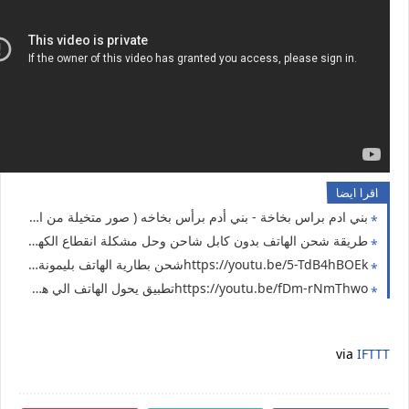
اقرا ايضا
بني ادم براس بخاخة - بني أدم برأس بخاخه ( صور متخيلة من الذكاء الاصطناعي ai لانسان راسه بخاخة ) الذكاء الأصطناعي AI رسم رجل ولكن بدلا من رأسه وقع بخاخة سبراي 2024
طريقة شحن الهاتف بدون كابل شاحن وحل مشكلة انقطاع الكهرباء 2024
https://youtu.be/5-TdB4hBOEkشحن بطارية الهاتف بليمونة من صفر لمية في ثانية ( حل مشكلة انقطاع الكهرباء )
https://youtu.be/fDm-rNmThwoتطبيق يحول الهاتف الي هولوجرام
via
IFTTT