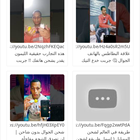
https://youtu.be/Hz4a0sR2m5Uما
علاقة البطاطس بالهاتف
هذه التجارب حقيقية الليمون
الجوال 🤔 جربت خدع التيك
يقدر يشحن هاتفك !! جربت
توك 2024
الطريقة 👍🏻
https://youtu.be/Fqgp2xwtPdAأغرب
03XpEY0
طريقة في العالم لشحن
شحن الجوال بدون شاحن |
الموبايل ( اسهل طريقة لشحن
لن تصدق النتيجة مفاجأة