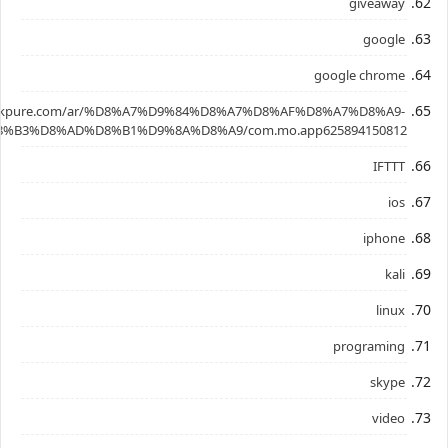
giveaway
google
google chrome
.apkpure.com/ar/%D8%A7%D9%84%D8%A7%D8%AF%D8%A7%D8%A9-
%B3%D8%AD%D8%B1%D9%8A%D8%A9/com.mo.app625894150812
IFTTT
ios
iphone
kali
linux
programing
skype
video