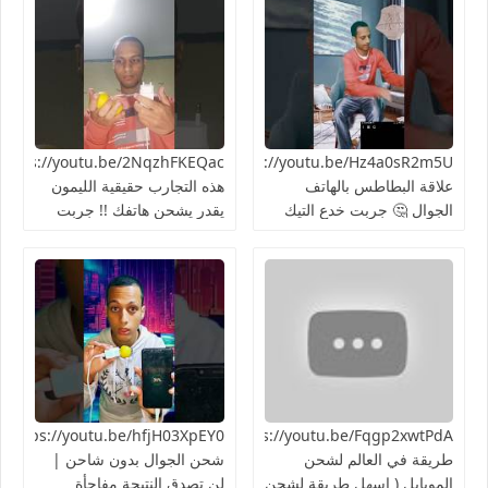
https://youtu.be/Hz4a0sR2m5Uما
علاقة البطاطس بالهاتف
هذه التجارب حقيقية الليمون
الجوال 🤔 جربت خدع التيك
يقدر يشحن هاتفك !! جربت
توك 2024
الطريقة 👍🏻
https://youtu.be/Fqgp2xwtPdAأغرب
03XpEY0
طريقة في العالم لشحن
شحن الجوال بدون شاحن |
الموبايل ( اسهل طريقة لشحن
لن تصدق النتيجة مفاجأة