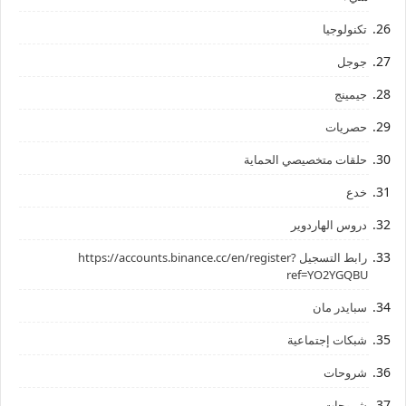
تكنولوجيا
جوجل
جيمينج
حصريات
حلقات متخصيصي الحماية
خدع
دروس الهاردوير
رابط ‏التسجيل ‏https://accounts.binance.cc/en/register?
ref=YO2YGQBU ‏
سبايدر مان
شبكات إجتماعية
شروحات
شروحات،