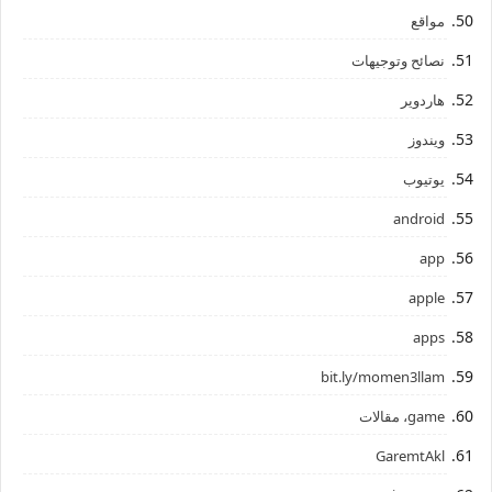
مواقع
نصائح وتوجيهات
هاردوير
ويندوز
يوتيوب
android
app
apple
apps
bit.ly/momen3llam
game، مقالات
GaremtAkl