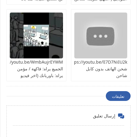
الهاتف ) تجربة سريعة هل
هتنجح؟
https://youtu.be/lI7D7NiIU2kطريقة
شحن الهاتف بدون كابل
الجميع يراه: فاكهة / مؤمن
شاحن
يراه: باوربانك (اخر فيديو
بالسلسلة)
تعليقات
إرسال تعليق