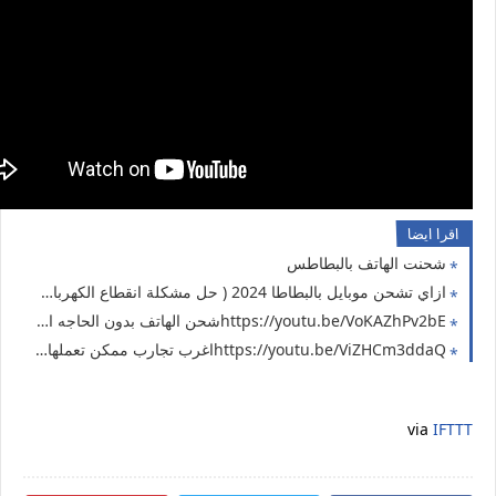
اقرا ايضا
شحنت الهاتف بالبطاطس
ازاي تشحن موبايل بالبطاطا 2024 ( حل مشكلة انقطاع الكهرباء 8 )
https://youtu.be/VoKAZhPv2bEشحن الهاتف بدون الحاجه الي شاحن ( حل مشكلة انقطاع الكهرباء 7 )
https://youtu.be/ViZHCm3ddaQاغرب تجارب ممكن تعملها في البيت ( حل مشكلة انقطاع الكهرباء 6 ) شحن الهاتف بالبطاطس
via
IFTTT