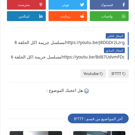
فيسبوك
تويتر
بنترست
واتساب
ريدايت
لينكدين
المقال التالي
https://youtu.be/J8DGDr2Lzrgمسلسل جريمة اكل الحلقة 8
المقال السابق
https://youtu.be/Bd87UdvmFDcمسلسل جريمة اكل الحلقة 6
Youtube
IFTTT
هل اعجبك الموضوع :
أخر المواضيع من قسم : IFTTT