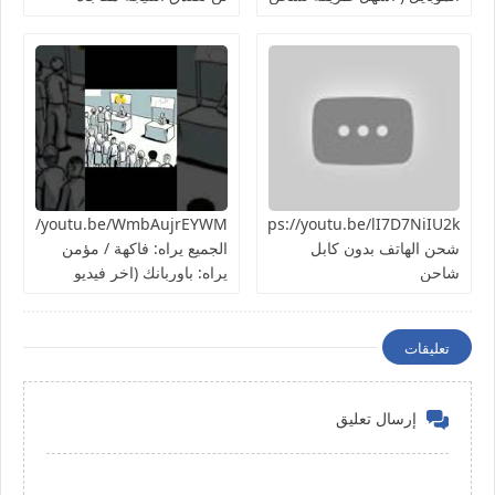
الهاتف ) تجربة سريعة هل
هتنجح؟
https://youtu.be/lI7D7NiIU2kطريقة
شحن الهاتف بدون كابل
الجميع يراه: فاكهة / مؤمن
شاحن
يراه: باوربانك (اخر فيديو
بالسلسلة)
تعليقات
إرسال تعليق