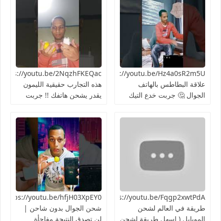
https://youtu.be/Hz4a0sR2m5Uما
علاقة البطاطس بالهاتف
هذه التجارب حقيقية الليمون
الجوال 🤔 جربت خدع التيك
يقدر يشحن هاتفك !! جربت
توك 2024
الطريقة 👍🏻
https://youtu.be/Fqgp2xwtPdAأغرب
03XpEY0
طريقة في العالم لشحن
شحن الجوال بدون شاحن |
الموبايل ( اسهل طريقة لشحن
لن تصدق النتيجة مفاجأة