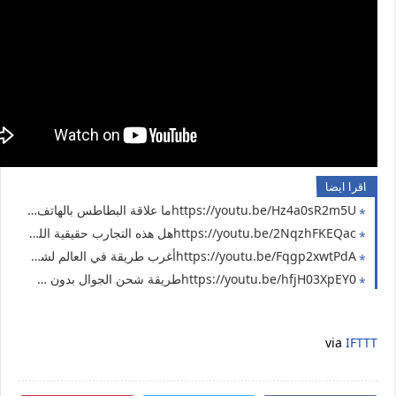
اقرا ايضا
https://youtu.be/Hz4a0sR2m5Uما علاقة البطاطس بالهاتف الجوال 🤔 جربت خدع التيك توك 2024
https://youtu.be/2NqzhFKEQacهل هذه التجارب حقيقية الليمون يقدر يشحن هاتفك !! جربت الطريقة 👍🏻
https://youtu.be/Fqgp2xwtPdAأغرب طريقة في العالم لشحن الموبايل ( اسهل طريقة لشحن الهاتف ) تجربة سريعة هل هتنجح؟
https://youtu.be/hfjH03XpEY0طريقة شحن الجوال بدون شاحن | لن تصدق النتيجة مفاجأة
via
IFTTT