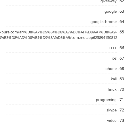
giveaway
google
google chrome
.apkpure.com/ar/%D8%A7%D9%84%D8%A7%D8%AF%D8%A7%D8%A9-
%B3%D8%AD%D8%B1%D9%8A%D8%A9/com.mo.app625894150812
IFTTT
ios
iphone
kali
linux
programing
skype
video