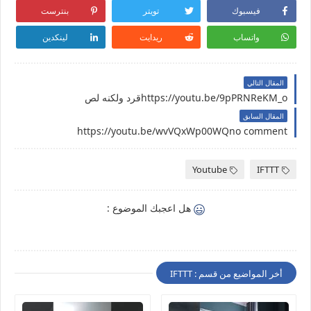
فيسبوك
تويتر
بنترست
واتساب
ريدايت
لينكدين
المقال التالي
https://youtu.be/9pPRNReKM_oقرد ولكنه لص
المقال السابق
https://youtu.be/wvVQxWp00WQno comment
Youtube
IFTTT
هل اعجبك الموضوع :
أخر المواضيع من قسم : IFTTT