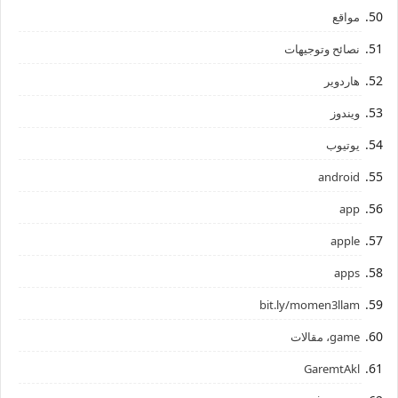
مواقع
نصائح وتوجيهات
هاردوير
ويندوز
يوتيوب
android
app
apple
apps
bit.ly/momen3llam
game، مقالات
GaremtAkl