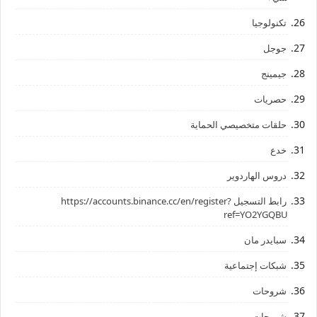
تكنولوجيا
جوجل
جيمينج
حصريات
حلقات متخصيصي الحماية
خدع
دروس الهاردوير
رابط ‏التسجيل ‏https://accounts.binance.cc/en/register?
ref=YO2YGQBU ‏
سبايدر مان
شبكات إجتماعية
شروحات
شروحات،