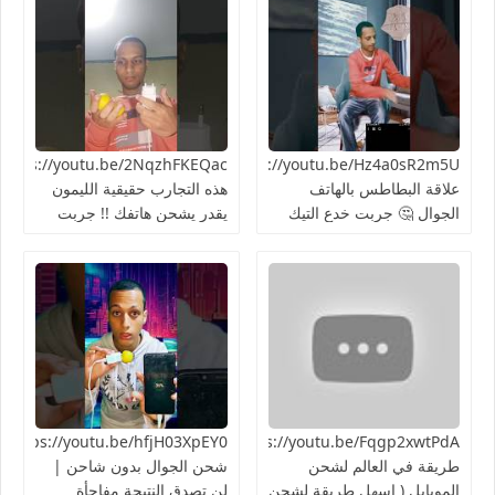
https://youtu.be/Hz4a0sR2m5Uما
علاقة البطاطس بالهاتف
هذه التجارب حقيقية الليمون
الجوال 🤔 جربت خدع التيك
يقدر يشحن هاتفك !! جربت
توك 2024
الطريقة 👍🏻
https://youtu.be/Fqgp2xwtPdAأغرب
03XpEY0
طريقة في العالم لشحن
شحن الجوال بدون شاحن |
الموبايل ( اسهل طريقة لشحن
لن تصدق النتيجة مفاجأة