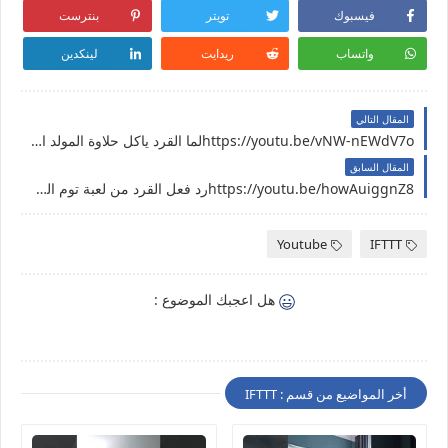
فيسبوك
تويتر
بنترست
واتساب
ريدايت
لينكدين
المقال التالي
https://youtu.be/vNW-nEWdV7oلما القرد ياكل حلاوة المولد النبوي الشريف
المقال السابق
https://youtu.be/howAuiggnZ8رد فعل القرد من لعبة توم المتكلم ( لم تعجبه ) للاسف
Youtube
IFTTT
هل اعجبك الموضوع :
أخر المواضيع من قسم : IFTTT