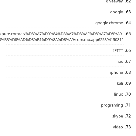
giveaway
google
google chrome
.apkpure.com/ar/%D8%A7%D9%84%D8%A7%D8%AF%D8%A7%D8%A9-
%B3%D8%AD%D8%B1%D9%8A%D8%A9/com.mo.app625894150812
IFTTT
ios
iphone
kali
linux
programing
skype
video