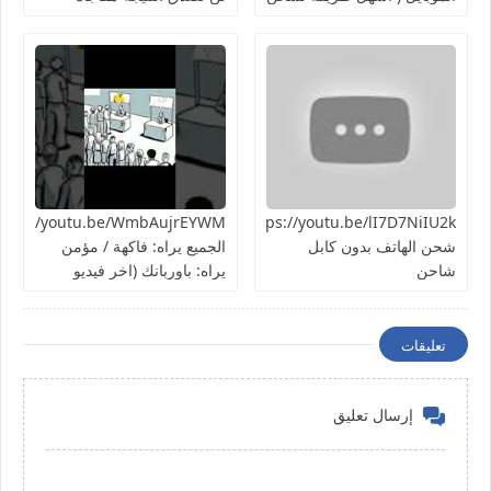
الهاتف ) تجربة سريعة هل
هتنجح؟
https://youtu.be/lI7D7NiIU2kطريقة
شحن الهاتف بدون كابل
الجميع يراه: فاكهة / مؤمن
شاحن
يراه: باوربانك (اخر فيديو
بالسلسلة)
تعليقات
إرسال تعليق