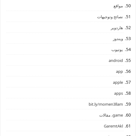
مواقع
نصائح وتوجيهات
هاردوير
ويندوز
يوتيوب
android
app
apple
apps
bit.ly/momen3llam
game، مقالات
GaremtAkl