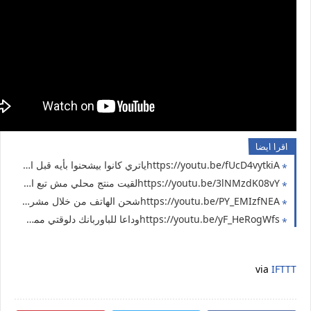
اقرا ايضا
https://youtu.be/fUcD4vytkiAياتري كانوا بيشحنوا بأيه قبل اختراع الشواحن ( حل مشكلة انقطاع الكهرباء #16 )
https://youtu.be/3lNMzdK08vYلقيت منتج محلي مش تبع المقاطعة والستيم بتاعه قوي لدرجة انه ممكن يشحن الهاتف (حل مشكلة الكهرباء 15)
https://youtu.be/PY_EMIzfNEAشحن الهاتف من خلال مشروب شعير فيروز ( منتج محلي مش تبع المقاطعة ) حل مشكلة انقطاع الكهرباء 14
https://youtu.be/yF_HeRogWfsوداعا للباوربانك دلوقتي ممكن تشحن موبايلك بالحجارة بطاريات قلم ( حل مشكلة انقطاع الكهرباء 13 )
via
IFTTT