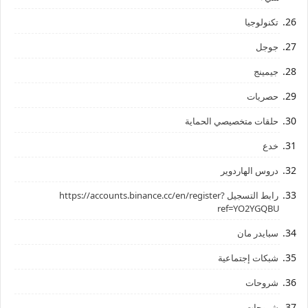
تكنولوجيا
جوجل
جيمينج
حصريات
حلقات متخصيصي الحماية
خدع
دروس الهاردوير
رابط ‏التسجيل ‏https://accounts.binance.cc/en/register?
ref=YO2YGQBU ‏
سبايدر مان
شبكات إجتماعية
شروحات
شروحات،