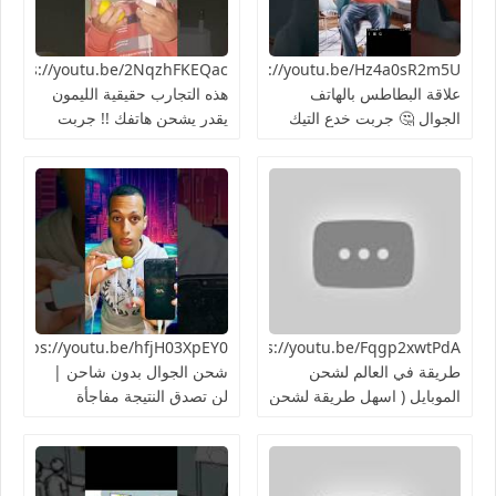
https://youtu.be/Hz4a0sR2m5Uما
علاقة البطاطس بالهاتف
هذه التجارب حقيقية الليمون
الجوال 🤔 جربت خدع التيك
يقدر يشحن هاتفك !! جربت
توك 2024
الطريقة 👍🏻
https://youtu.be/Fqgp2xwtPdAأغرب
03XpEY0
طريقة في العالم لشحن
شحن الجوال بدون شاحن |
الموبايل ( اسهل طريقة لشحن
لن تصدق النتيجة مفاجأة
الهاتف ) تجربة سريعة هل
هتنجح؟