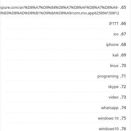
.apkpure.com/ar/%D8%A7%D9%84%D8%A7%D8%AF%D8%A7%D8%A9-
%B3%D8%AD%D8%B1%D9%8A%D8%A9/com.mo.app625894150812
IFTTT
ios
iphone
kali
linux
programing
skype
video
whatsapp
windows 10
windows10