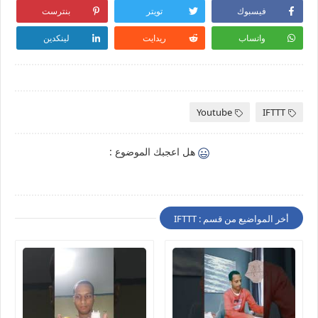
فيسبوك
تويتر
بنترست
واتساب
ريدايت
لينكدين
Youtube
IFTTT
هل اعجبك الموضوع :
أخر المواضيع من قسم : IFTTT