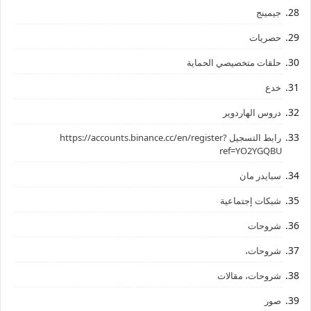
جيمينج
حصريات
حلقات متخصيصي الحماية
خدع
دروس الهاردوير
رابط ‏التسجيل ‏https://accounts.binance.cc/en/register?
ref=YO2YGQBU ‏
سبايدر مان
شبكات إجتماعية
شروحات
شروحات،
شروحات، مقالات
صور