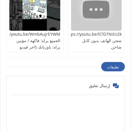
https://youtu.be/lI7D7NiIU2kطريقة
شحن الهاتف بدون كابل
الجميع يراه: فاكهة / مؤمن
شاحن
يراه: باوربانك (اخر فيديو
بالسلسلة)
تعليقات
إرسال تعليق