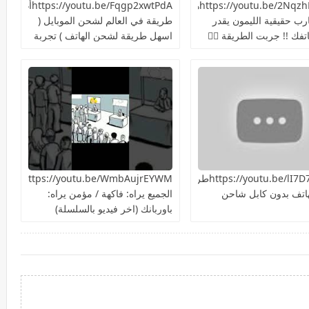
https://youtu.be/2NqzhFKEQacهل
https://youtu.be/Fqgp2xwtPdAأغرب
ارب حقيقية الليمون يقدر
طريقة في العالم لشحن الموبايل (
فك !! جربت الطريقة 👍🏻
اسهل طريقة لشحن الهاتف ) تجربة
سريعة هل هتنجح؟
https://youtu.be/lI7D7NiIU2kطريقة
ttps://youtu.be/WmbAujrEYWM
اتف بدون كابل شاحن
الجميع يراه: فاكهة / مؤمن يراه:
باوربانك (اخر فيديو بالسلسلة)