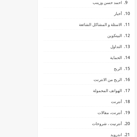
احمد حسن وزينب
أخبار
الاسئلة و المشاكل الشائعة
البيتكوين
التداول
الحماية
الربح
الربح من الانترنت
الهواتف المحمولة
أنترنت
أنترنت، مقالات
أنترنيت ، شروحات
اندرويد