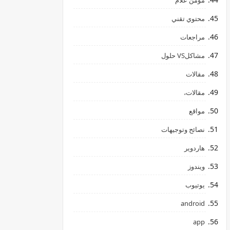
مؤمن علام
محتوي تقني
مراجعات
مشاكلVS حلول
مقالات
مقالات،
مواقع
نصائح وتوجيهات
هاردوير
ويندوز
يوتيوب
android
app