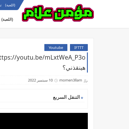
(اللعبة)
ت
(اللعبة)
Youtube
IFTTT
هينقذني؟
momen3llam
10 سبتمبر 2022
التنقل السريع