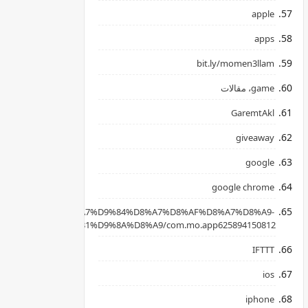
apple
apps
bit.ly/momen3llam
game، مقالات
GaremtAkl
giveaway
google
google chrome
apkpure.com/ar/%D8%A7%D9%84%D8%A7%D8%AF%D8%A7%D8%A9-
B3%D8%AD%D8%B1%D9%8A%D8%A9/com.mo.app625894150812
IFTTT
ios
iphone