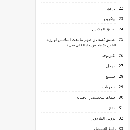
برامج
بيتكوين
تطبيق الملابس
تطبيق كشف و اظهار ما تحت الملابس او رؤية
الناس بلا ملابس و ازالة اي شيء
تكنولوجيا
جوجل
hالليمون
جيمينج
حصريات
حلقات متخصيصي الحماية
خدع
دروس الهاردوير
رابط ‏التسجيل