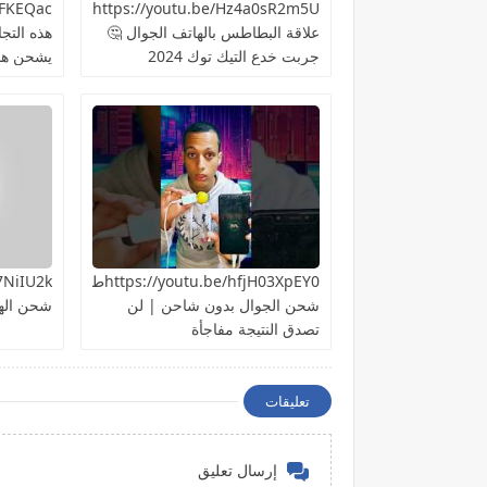
https://youtu.be/Hz4a0sR2m5Uما
علاقة البطاطس بالهاتف الجوال 🤔
هذه التج
جربت خدع التيك توك 2024
يشحن هات
https://youtu.be/hfjH03XpEY0طريقة
شحن الجوال بدون شاحن | لن
شحن اله
تصدق النتيجة مفاجأة
تعليقات
إرسال تعليق