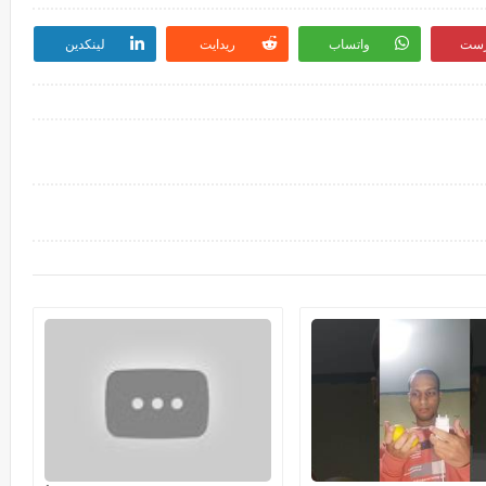
رست
واتساب
ريدايت
لينكدين