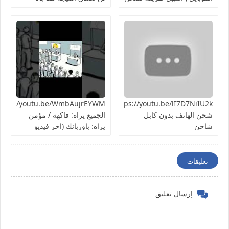
الهاتف ) تجربة سريعة هل
هتنجح؟
https://youtu.be/lI7D7NiIU2kطريقة
شحن الهاتف بدون كابل
الجميع يراه: فاكهة / مؤمن
شاحن
يراه: باوربانك (اخر فيديو
بالسلسلة)
تعليقات
إرسال تعليق