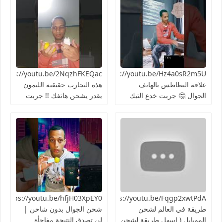
https://youtu.be/Hz4a0sR2m5Uما
علاقة البطاطس بالهاتف
هذه التجارب حقيقية الليمون
الجوال 🤔 جربت خدع التيك
يقدر يشحن هاتفك !! جربت
توك 2024
الطريقة 👍🏻
https://youtu.be/Fqgp2xwtPdAأغرب
03XpEY0
طريقة في العالم لشحن
شحن الجوال بدون شاحن |
الموبايل ( اسهل طريقة لشحن
لن تصدق النتيجة مفاجأة