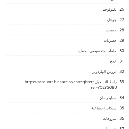
تكنولوجيا
جوجل
جيمينج
حصريات
حلقات متخصيصي الحماية
خدع
دروس الهاردوير
رابط ‏التسجيل ‏https://accounts.binance.cc/en/register?
ref=YO2YGQBU ‏
سبايدر مان
شبكات إجتماعية
شروحات
شروحات،