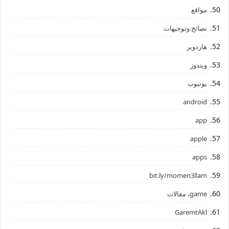
مواقع
نصائح وتوجيهات
هاردوير
ويندوز
يوتيوب
android
app
apple
apps
bit.ly/momen3llam
game، مقالات
GaremtAkl