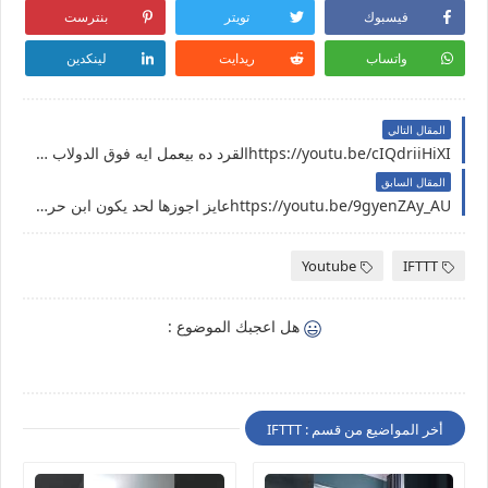
فيسبوك
تويتر
بنترست
واتساب
ريدايت
لينكدين
المقال التالي
https://youtu.be/cIQdriiHiXIالقرد ده بيعمل ايه فوق الدولاب وطلع ازاي
المقال السابق
https://youtu.be/9gyenZAy_AUعايز اجوزها لحد يكون ابن حرام وميصونهاش
Youtube
IFTTT
هل اعجبك الموضوع :
أخر المواضيع من قسم : IFTTT