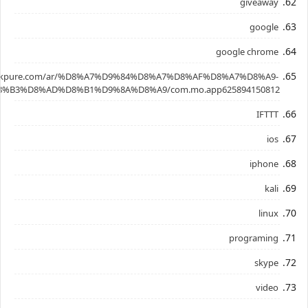
giveaway
google
google chrome
.apkpure.com/ar/%D8%A7%D9%84%D8%A7%D8%AF%D8%A7%D8%A9-
%B3%D8%AD%D8%B1%D9%8A%D8%A9/com.mo.app625894150812
IFTTT
ios
iphone
kali
linux
programing
skype
video