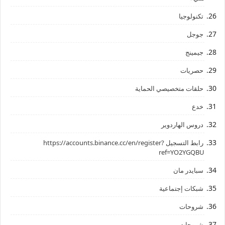
تكنولوجيا
جوجل
جيمينج
حصريات
حلقات متخصيصي الحماية
خدع
دروس الهاردوير
رابط ‏التسجيل ‏https://accounts.binance.cc/en/register?
ref=YO2YGQBU ‏
سبايدر مان
شبكات إجتماعية
شروحات
شروحات،