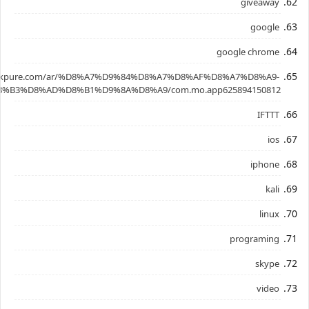
giveaway
google
google chrome
.apkpure.com/ar/%D8%A7%D9%84%D8%A7%D8%AF%D8%A7%D8%A9-
%B3%D8%AD%D8%B1%D9%8A%D8%A9/com.mo.app625894150812
IFTTT
ios
iphone
kali
linux
programing
skype
video