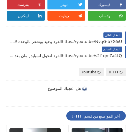
فيسبوك
تويتر
بنترست
واتساب
ريدايت
لينكدين
المقال التالي
https://youtu.be/NvgG-b7G6iUالقرد وحيد ويشعر بالوحدة لانه يعيش في جماعات لذلك يجب علينا العناية بهم واعطائه حقوقه كاملة
المقال السابق
https://youtu.be/s2l1qmZa4LQالقرد اتحول لسبايدر مان بعد ما عنكبوت لدغه ج1
Youtube
IFTTT
هل اعجبك الموضوع :
أخر المواضيع من قسم : IFTTT