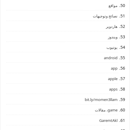
مواقع
نصائح وتوجيهات
هاردوير
ويندوز
يوتيوب
android
app
apple
apps
bit.ly/momen3llam
game، مقالات
GaremtAkl