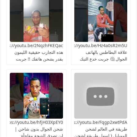
https://youtu.be/Hz4a0sR2m5Uما
علاقة البطاطس بالهاتف
هذه التجارب حقيقية الليمون
الجوال 🤔 جربت خدع التيك
يقدر يشحن هاتفك !! جربت
توك 2024
الطريقة 👍🏻
https://youtu.be/Fqgp2xwtPdAأغرب
03XpEY0
طريقة في العالم لشحن
شحن الجوال بدون شاحن |
الموبايل ( اسهل طريقة لشحن
لن تصدق النتيجة مفاجأة