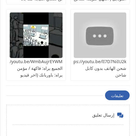
الهاتف ) تجربة سريعة هل
هتنجح؟
https://youtu.be/lI7D7NiIU2kطريقة
شحن الهاتف بدون كابل
الجميع يراه: فاكهة / مؤمن
شاحن
يراه: باوربانك (اخر فيديو
بالسلسلة)
تعليقات
إرسال تعليق