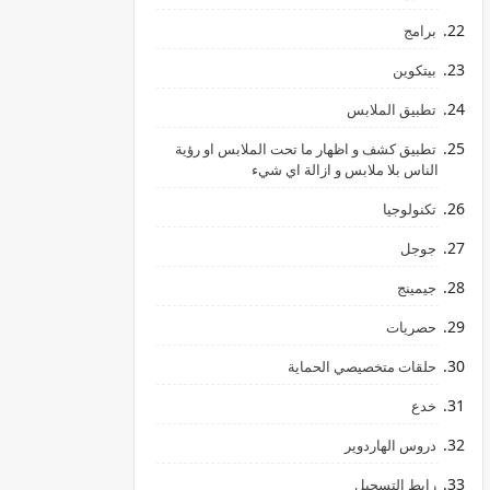
برامج
بيتكوين
تطبيق الملابس
تطبيق كشف و اظهار ما تحت الملابس او رؤية
الناس بلا ملابس و ازالة اي شيء
تكنولوجيا
جوجل
جيمينج
hالليمون
حصريات
حلقات متخصيصي الحماية
خدع
دروس الهاردوير
رابط ‏التسجيل