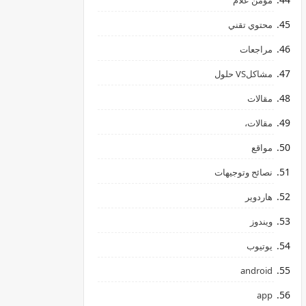
مؤمن علام
محتوي تقني
مراجعات
مشاكلVS حلول
مقالات
مقالات،
مواقع
نصائح وتوجيهات
هاردوير
ويندوز
يوتيوب
android
app