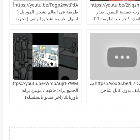
https://youtu.be/2NqzhFKEQacهل
https://youtu.be/Fqgp2xwtPdAأغرب
ارب حقيقية الليمون يقدر
طريقة في العالم لشحن الموبايل (
فك !! جربت الطريقة 👍🏻
اسهل طريقة لشحن الهاتف ) تجربة
سريعة هل هتنجح؟
https://youtu.be/lI7D7NiIU2kطريقة
ttps://youtu.be/WmbAujrEYWM
اتف بدون كابل شاحن
الجميع يراه: فاكهة / مؤمن يراه:
باوربانك (اخر فيديو بالسلسلة)