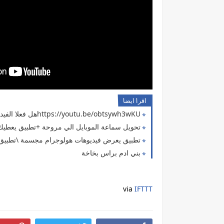
اقرا ايضا
https://youtu.be/obtsywh3wKUهل فعلا الفيديوهات دي حقيقية ؟ لا تجربها في المنزل ( حل مشكلة انقطاع الكهرباء 9 )
تحويل سماعة الموبايل الي مروحة +تطبيق يعطيك 5000 دولار وتطبيق كشف الك
تطبيق يعرض فيديوهات هولوجرام مجسمة \تطبيق 
بني ادم براس بخاخة
via
IFTTT