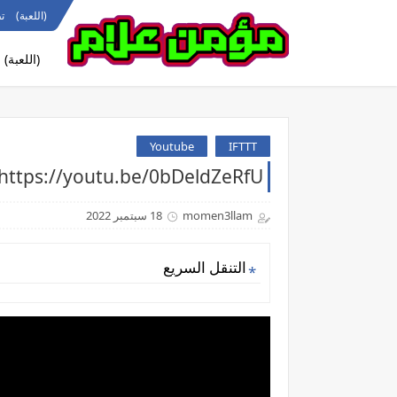
(اللعبة)
ت
(اللعبة)
Youtube
IFTTT
https://youtu.be/0bDeldZeRfUقرداتي القرد بيكلم ولا بيصوصو
momen3llam
18 سبتمبر 2022
التنقل السريع