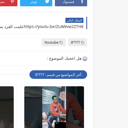
فيسبوك
تويتر
بنت
المقال التالي
https://youtu.be/ZLAWvw2ZTH8علمت القرد يسلم
Youtube
IFTTT
هل اعجبك الموضوع :
أخر المواضيع من قسم : IFTTT