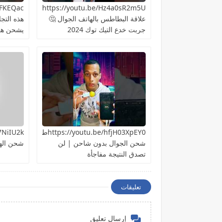
https://youtu.be/Hz4a0sR2m5Uما
علاقة البطاطس بالهاتف الجوال 🤔
هذه التج
جربت خدع التيك توك 2024
يشحن هات
https://youtu.be/hfjH03XpEY0طريقة
شحن الجوال بدون شاحن | لن
شحن اله
تصدق النتيجة مفاجأة
تعليقات
إرسال تعليق