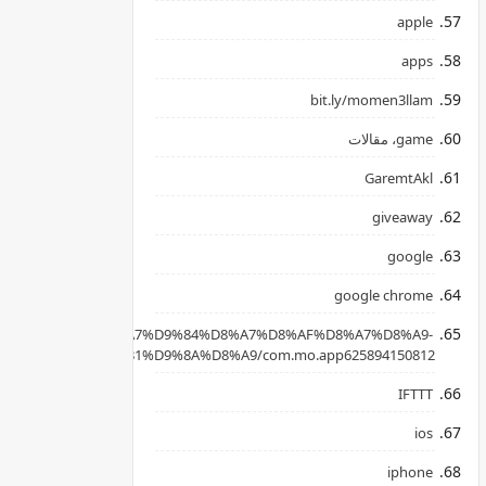
apple
apps
bit.ly/momen3llam
game، مقالات
GaremtAkl
giveaway
google
google chrome
apkpure.com/ar/%D8%A7%D9%84%D8%A7%D8%AF%D8%A7%D8%A9-
B3%D8%AD%D8%B1%D9%8A%D8%A9/com.mo.app625894150812
IFTTT
ios
iphone