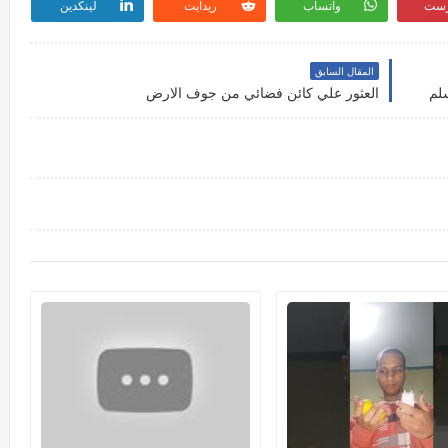
رست
واتساب
ريدايت
لينكدين
المقال السابق
العثور علي كائن فضائي من جوف الارض