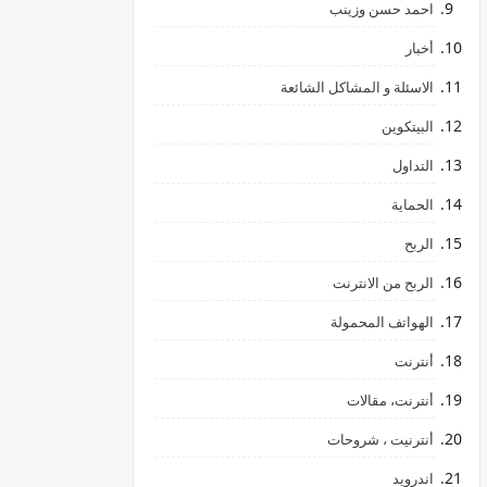
احمد حسن وزينب
أخبار
الاسئلة و المشاكل الشائعة
البيتكوين
التداول
الحماية
الربح
الربح من الانترنت
الهواتف المحمولة
أنترنت
أنترنت، مقالات
أنترنيت ، شروحات
اندرويد