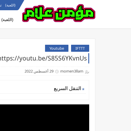
(اللعبة)
ت
(اللعبة)
Youtube
IFTTT
https://youtu.be/S85S6YKvnUsالقرد شاف صور له لاول مر
momen3llam
29 أغسطس 2022
التنقل السريع