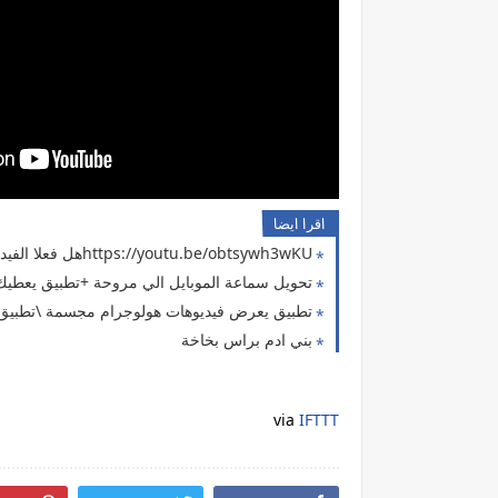
اقرا ايضا
https://youtu.be/obtsywh3wKUهل فعلا الفيديوهات دي حقيقية ؟ لا تجربها في المنزل ( حل مشكلة انقطاع الكهرباء 9 )
تحويل سماعة الموبايل الي مروحة +تطبيق يعطيك 5000 دولار وتطبيق كشف الك
تطبيق يعرض فيديوهات هولوجرام مجسمة \تطبيق 
بني ادم براس بخاخة
via
IFTTT