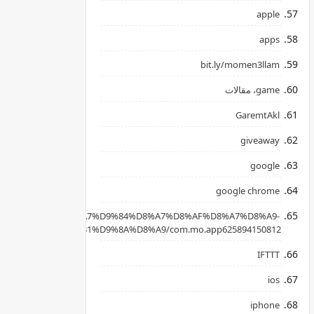
apple
apps
bit.ly/momen3llam
game، مقالات
GaremtAkl
giveaway
google
google chrome
apkpure.com/ar/%D8%A7%D9%84%D8%A7%D8%AF%D8%A7%D8%A9-
B3%D8%AD%D8%B1%D9%8A%D8%A9/com.mo.app625894150812
IFTTT
ios
iphone