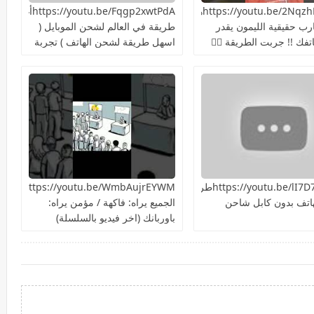
https://youtu.be/2NqzhFKEQacهل
https://youtu.be/Fqgp2xwtPdAأغرب
ارب حقيقية الليمون يقدر
طريقة في العالم لشحن الموبايل (
فك !! جربت الطريقة 👍🏻
اسهل طريقة لشحن الهاتف ) تجربة
سريعة هل هتنجح؟
https://youtu.be/lI7D7NiIU2kطريقة
ttps://youtu.be/WmbAujrEYWM
اتف بدون كابل شاحن
الجميع يراه: فاكهة / مؤمن يراه:
باوربانك (اخر فيديو بالسلسلة)