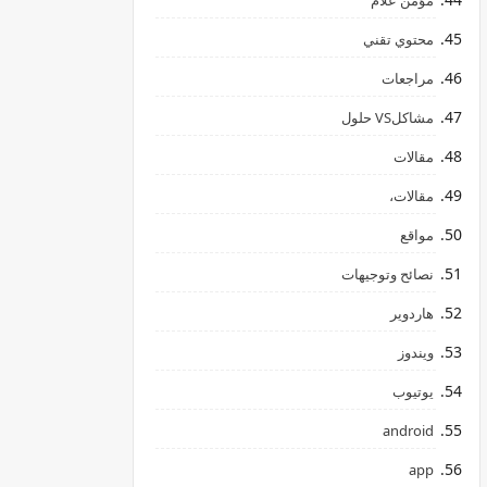
مؤمن علام
محتوي تقني
مراجعات
مشاكلVS حلول
مقالات
مقالات،
مواقع
نصائح وتوجيهات
هاردوير
ويندوز
يوتيوب
android
app