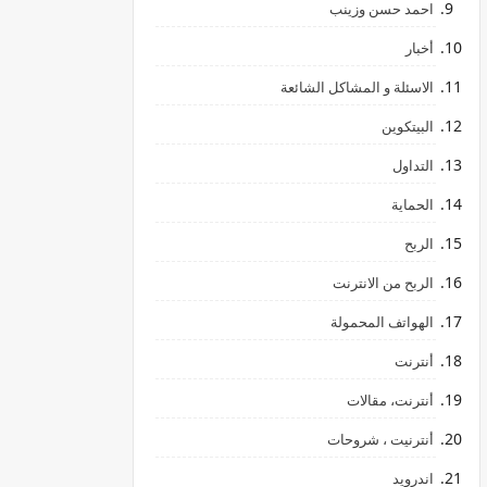
احمد حسن وزينب
أخبار
الاسئلة و المشاكل الشائعة
البيتكوين
التداول
الحماية
الربح
الربح من الانترنت
الهواتف المحمولة
أنترنت
أنترنت، مقالات
أنترنيت ، شروحات
اندرويد