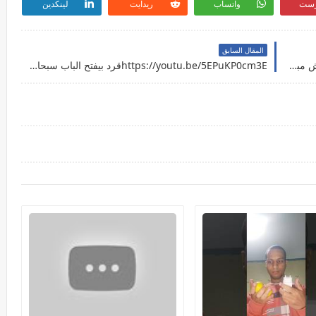
رست
واتساب
ريدايت
لينكدين
المقال السابق
https://youtu.be/nGsu_9ZpNHkالقرد شكله مش مبسوط
https://youtu.be/5EPuKP0cm3Eقرد بيفتح الباب سبحان الله اغرب حيوان في العالم