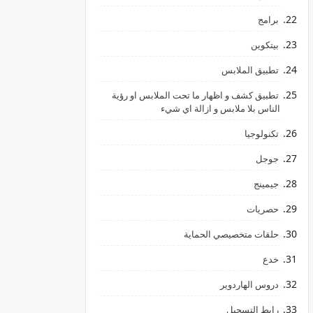
برامج
بيتكوين
تطبيق الملابس
تطبيق كشف و اظهار ما تحت الملابس او رؤية
الناس بلا ملابس و ازالة اي شيء
تكنولوجيا
جوجل
جيمينج
hالليمون
حصريات
حلقات متخصيصي الحماية
خدع
دروس الهاردوير
رابط ‏التسجيل