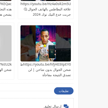
https://youtu.be/Hz4a0sR2m5Uما
علاقة البطاطس بالهاتف الجوال 🤔
هذه التج
جربت خدع التيك توك 2024
يشحن هات
https://youtu.be/hfjH03XpEY0طريقة
شحن الجوال بدون شاحن | لن
شحن اله
تصدق النتيجة مفاجأة
تعليقات
إرسال تعليق