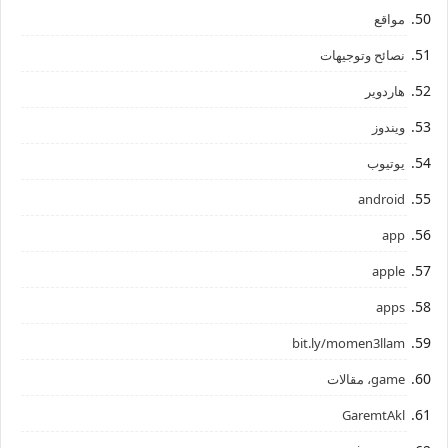
مواقع
نصائح وتوجيهات
هاردوير
ويندوز
يوتيوب
android
app
apple
apps
bit.ly/momen3llam
game، مقالات
GaremtAkl