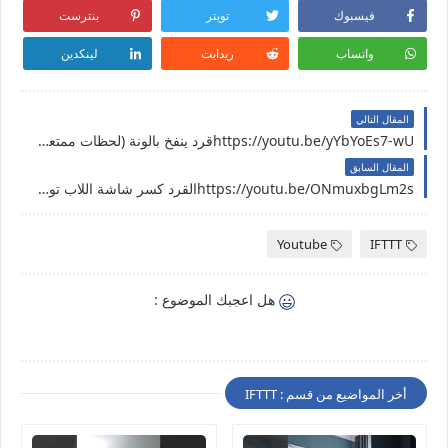
فيسبوك
تويتر
بنترست
واتساب
ريدايت
لينكدين
المقال التالي
https://youtu.be/yYbYoEs7-wUقرد ينفخ بالونة (لحظات ممتعة ومسلية)
المقال السابق
https://youtu.be/ONmuxbgLm2sالقرد كسر شاشة اللاب توب 😢
Youtube
IFTTT
هل اعجبك الموضوع :
أخر المواضيع من قسم : IFTTT