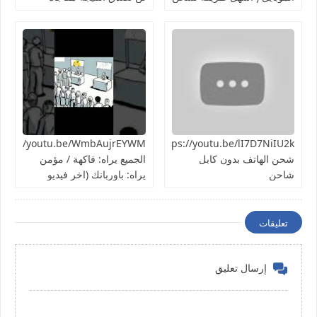
الهاتف ) تجربة سريعة هل
هتنجح؟
https://youtu.be/lI7D7NiIU2kطريقة
شحن الهاتف بدون كابل
الجميع يراه: فاكهة / مؤمن
شاحن
يراه: باوربانك (اخر فيديو
بالسلسلة)
تعليقات
إرسال تعليق