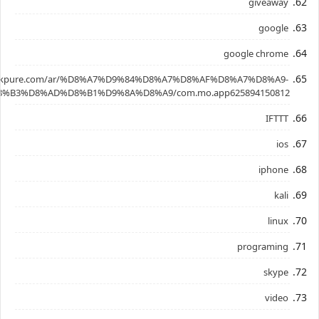
giveaway
google
google chrome
.apkpure.com/ar/%D8%A7%D9%84%D8%A7%D8%AF%D8%A7%D8%A9-
%B3%D8%AD%D8%B1%D9%8A%D8%A9/com.mo.app625894150812
IFTTT
ios
iphone
kali
linux
programing
skype
video