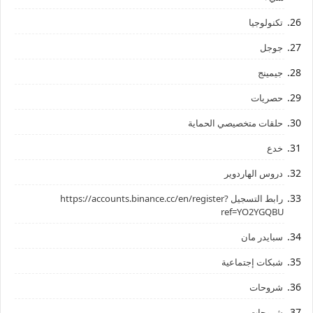
تكنولوجيا
جوجل
جيمينج
حصريات
حلقات متخصيصي الحماية
خدع
دروس الهاردوير
رابط ‏التسجيل ‏https://accounts.binance.cc/en/register?
ref=YO2YGQBU ‏
سبايدر مان
شبكات إجتماعية
شروحات
شروحات،