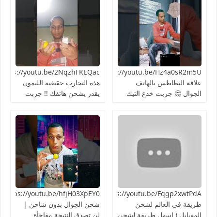
https://youtu.be/Hz4a0sR2m5Uما
علاقة البطاطس بالهاتف
هذه التجارب حقيقية الليمون
الجوال 🤔 جربت خدع التيك
يقدر يشحن هاتفك !! جربت
توك 2024
الطريقة 👍🏻
https://youtu.be/Fqgp2xwtPdAأغرب
03XpEY0
طريقة في العالم لشحن
شحن الجوال بدون شاحن |
الموبايل ( اسهل طريقة لشحن
لن تصدق النتيجة مفاجأة