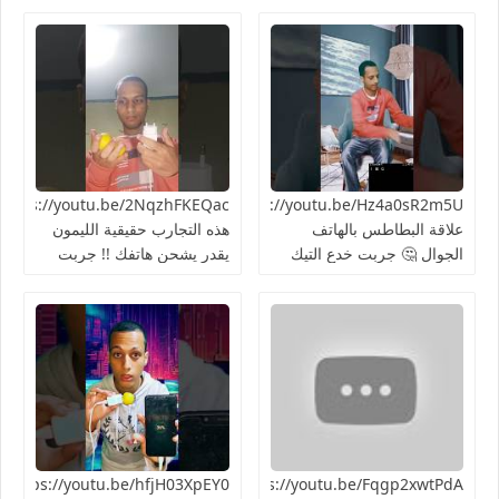
https://youtu.be/Hz4a0sR2m5Uما
علاقة البطاطس بالهاتف
هذه التجارب حقيقية الليمون
الجوال 🤔 جربت خدع التيك
يقدر يشحن هاتفك !! جربت
توك 2024
الطريقة 👍🏻
https://youtu.be/Fqgp2xwtPdAأغرب
03XpEY0