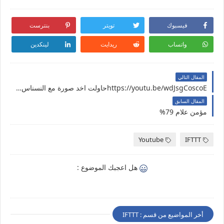
فيسبوك
تويتر
بنترست
واتساب
ريدايت
لينكدين
المقال التالي
https://youtu.be/wdJsgCoscoEحاولت اخد صورة مع النسناس (هاجم الموبايل)
المقال السابق
مؤمن علام 79%
Youtube
IFTTT
هل اعجبك الموضوع :
أخر المواضيع من قسم : IFTTT