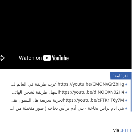
اقرا ايضا
https://youtu.be/CMONvGrZbHgأغرب طريقة في العالم لشحن الموبايل ( حل مشكلة انقطاع الكهرباء 5 )
https://youtu.be/dlNOOXN02H4اسهل طريقة لشحن الهاتف ( حل مشكلة انقطاع الكهرباء 4 )
https://youtu.be/cPTKriT6y7Mتجربة سريعة هل الليمون يقدر يشحن الهاتف ( حل مشكلة انقطاع الكهرباء 3 )
بني ادم براس بخاخة - بني أدم برأس بخاخه ( صور متخيلة من الذكاء الاصطناعي ai لانسان راسه بخاخة ) الذكاء الأصطناعي AI رسم رجل ولكن بدلا من رأسه وقع بخاخة سبراي 2024
via
IFTTT