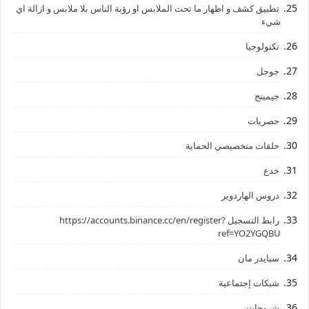
تطبيق كشف و اظهار ما تحت الملابس او رؤية الناس بلا ملابس و ازالة اي
شيء
تكنولوجيا
جوجل
جيمينج
حصريات
حلقات متخصيصي الحماية
خدع
دروس الهاردوير
رابط ‏التسجيل ‏https://accounts.binance.cc/en/register?
ref=YO2YGQBU ‏
سبايدر مان
شبكات إجتماعية
شروحات