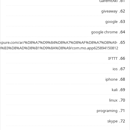
GaremtAkl
giveaway
google
google chrome
.apkpure.com/ar/%D8%A7%D9%84%D8%A7%D8%AF%D8%A7%D8%A9-
%B3%D8%AD%D8%B1%D9%8A%D8%A9/com.mo.app625894150812
IFTTT
ios
iphone
kali
linux
programing
skype