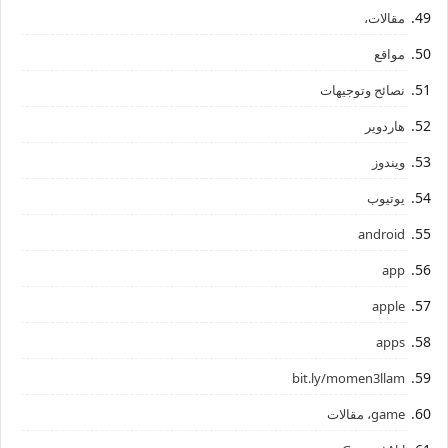
مقالات،
مواقع
نصائح وتوجيهات
هاردوير
ويندوز
يوتيوب
android
app
apple
apps
bit.ly/momen3llam
game، مقالات