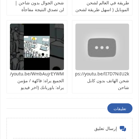
طريقة في العالم لشحن
شحن الجوال بدون شاحن |
الموبايل ( اسهل طريقة لشحن
لن تصدق النتيجة مفاجأة
الهاتف ) تجربة سريعة هل
هتنجح؟
https://youtu.be/lI7D7NiIU2kطريقة
شحن الهاتف بدون كابل
الجميع يراه: فاكهة / مؤمن
شاحن
يراه: باوربانك (اخر فيديو
بالسلسلة)
تعليقات
إرسال تعليق