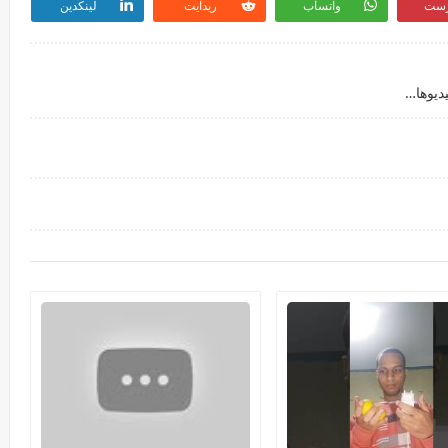
رست
واتساب
ريدايت
لينكدين
https://youtu.be/yFMcbUzxlHAاقوي تجميعة لفيديوهات عام 2021