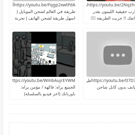
https://youtu.be/2NqzhFKEQacهل
https://youtu.be/Fqgp2xwtPdAأغرب
ارب حقيقية الليمون يقدر
طريقة في العالم لشحن الموبايل (
فك !! جربت الطريقة 👍🏻
اسهل طريقة لشحن الهاتف ) تجربة
سريعة هل هتنجح؟
https://youtu.be/lI7D7NiIU2kطريقة
ttps://youtu.be/WmbAujrEYWM
اتف بدون كابل شاحن
الجميع يراه: فاكهة / مؤمن يراه:
باوربانك (اخر فيديو بالسلسلة)