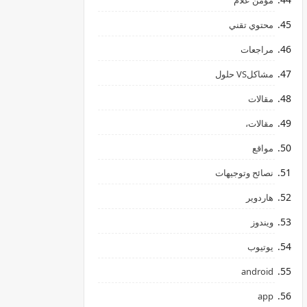
مؤمن علام
محتوي تقني
مراجعات
مشاكلVS حلول
مقالات
مقالات،
مواقع
نصائح وتوجيهات
هاردوير
ويندوز
يوتيوب
android
app