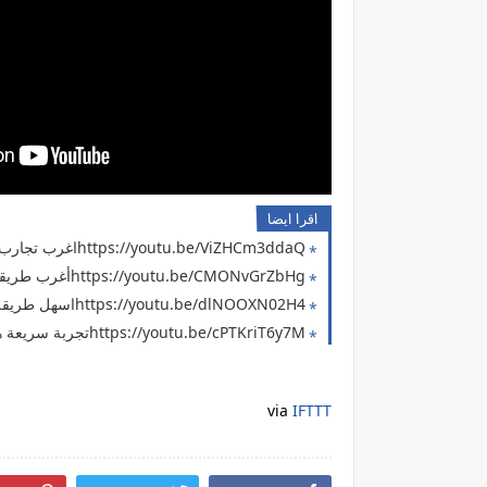
اقرا ايضا
https://youtu.be/ViZHCm3ddaQاغرب تجارب ممكن تعملها في البيت ( حل مشكلة انقطاع الكهرباء 6 ) شحن الهاتف بالبطاطس
https://youtu.be/CMONvGrZbHgأغرب طريقة في العالم لشحن الموبايل ( حل مشكلة انقطاع الكهرباء 5 )
https://youtu.be/dlNOOXN02H4اسهل طريقة لشحن الهاتف ( حل مشكلة انقطاع الكهرباء 4 )
https://youtu.be/cPTKriT6y7Mتجربة سريعة هل الليمون يقدر يشحن الهاتف ( حل مشكلة انقطاع الكهرباء 3 )
via
IFTTT