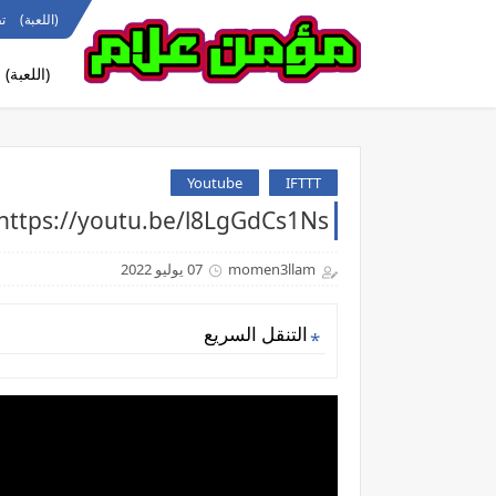
(اللعبة)
ت
(اللعبة)
Youtube
IFTTT
https://youtu.be/l8LgGdCs1Nsرد فعل الاجانب علي اغنية مؤمن علام
momen3llam
07 يوليو 2022
التنقل السريع