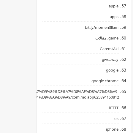
apple
apps
bit.ly/momen3llam
game، مقالات
GaremtAkl
giveaway
google
google chrome
apkpure.com/ar/%D8%A7%D9%84%D8%A7%D8%AF%D8%A7%D8%A9-
B3%D8%AD%D8%B1%D9%8A%D8%A9/com.mo.app625894150812
IFTTT
ios
iphone