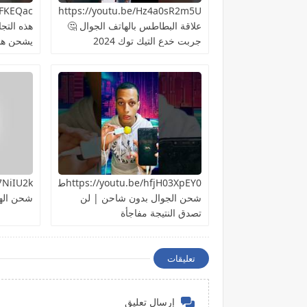
https://youtu.be/Hz4a0sR2m5Uما
علاقة البطاطس بالهاتف الجوال 🤔
هذه التج
جربت خدع التيك توك 2024
يشحن هات
https://youtu.be/hfjH03XpEY0طريقة
شحن الجوال بدون شاحن | لن
شحن اله
تصدق النتيجة مفاجأة
تعليقات
إرسال تعليق