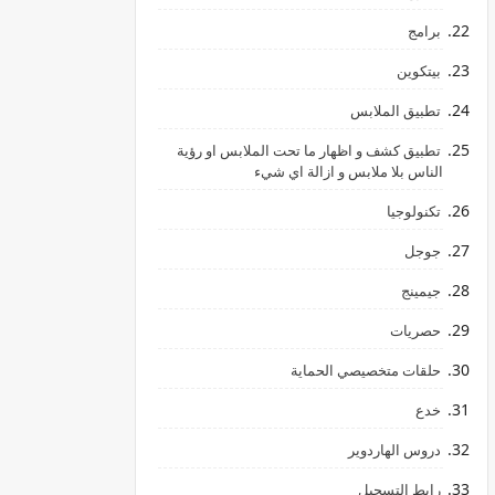
برامج
بيتكوين
تطبيق الملابس
تطبيق كشف و اظهار ما تحت الملابس او رؤية
الناس بلا ملابس و ازالة اي شيء
تكنولوجيا
جوجل
جيمينج
hالليمون
حصريات
حلقات متخصيصي الحماية
خدع
دروس الهاردوير
رابط ‏التسجيل