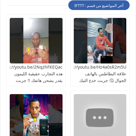
أخر المواضيع من قسم : IFTTT
https://youtu.be/Hz4a0sR2m5Uما
علاقة البطاطس بالهاتف
هذه التجارب حقيقية الليمون
الجوال 🤔 جربت خدع التيك
يقدر يشحن هاتفك !! جربت
توك 2024
الطريقة 👍🏻