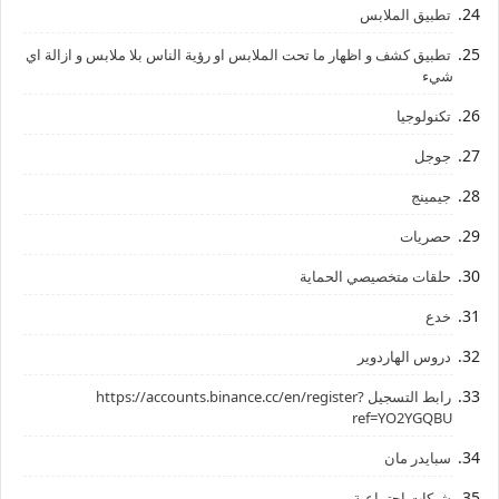
تطبيق الملابس
تطبيق كشف و اظهار ما تحت الملابس او رؤية الناس بلا ملابس و ازالة اي
شيء
تكنولوجيا
جوجل
جيمينج
حصريات
حلقات متخصيصي الحماية
خدع
دروس الهاردوير
رابط ‏التسجيل ‏https://accounts.binance.cc/en/register?
ref=YO2YGQBU ‏
سبايدر مان
شبكات إجتماعية