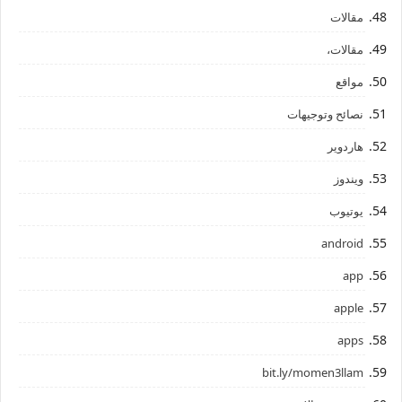
مقالات
مقالات،
مواقع
نصائح وتوجيهات
هاردوير
ويندوز
يوتيوب
android
app
apple
apps
bit.ly/momen3llam