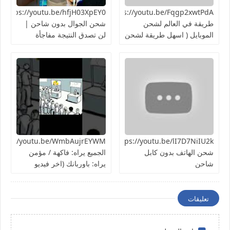
https://youtu.be/Fqgp2xwtPdAأغرب
03XpEY0
طريقة في العالم لشحن
شحن الجوال بدون شاحن |
الموبايل ( اسهل طريقة لشحن
لن تصدق النتيجة مفاجأة
الهاتف ) تجربة سريعة هل
هتنجح؟
https://youtu.be/lI7D7NiIU2kطريقة
شحن الهاتف بدون كابل
الجميع يراه: فاكهة / مؤمن
شاحن
يراه: باوربانك (اخر فيديو
بالسلسلة)
تعليقات