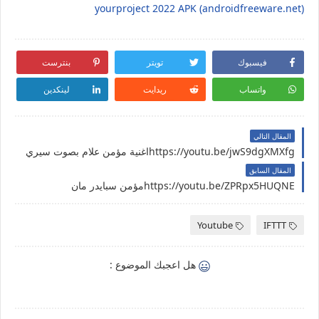
yourproject 2022 APK (androidfreeware.net)
فيسبوك
تويتر
بنترست
واتساب
ريدايت
لينكدين
المقال التالي
https://youtu.be/jwS9dgXMXfgاغنية مؤمن علام بصوت سيري
المقال السابق
https://youtu.be/ZPRpx5HUQNEمؤمن سبايدر مان
Youtube
IFTTT
هل اعجبك الموضوع :