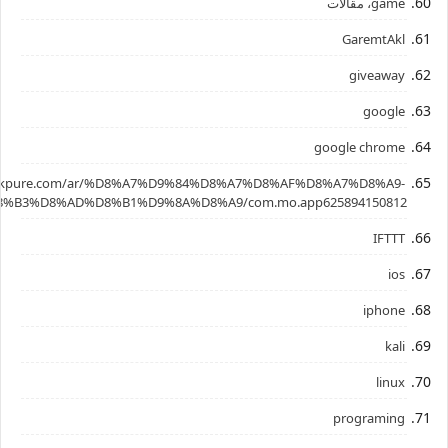
game، مقالات
GaremtAkl
giveaway
google
google chrome
.apkpure.com/ar/%D8%A7%D9%84%D8%A7%D8%AF%D8%A7%D8%A9-
%B3%D8%AD%D8%B1%D9%8A%D8%A9/com.mo.app625894150812
IFTTT
ios
iphone
kali
linux
programing