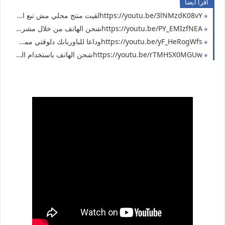
اقرا ايضا
https://youtu.be/3lNMzdK08vYلقيت منتج محلي مش تبع المقاطعة والستيم بتاعه قوي لدرجة انه ممكن يشحن الهاتف (حل مشكلة الكهرباء 15)
https://youtu.be/PY_EMIzfNEAشحن الهاتف من خلال مشروب شعير فيروز ( منتج محلي مش تبع المقاطعة ) حل مشكلة انقطاع الكهرباء 14
https://youtu.be/yF_HeRogWfsوداعا للباوربانك دلوقتي ممكن تشحن موبايلك بالحجارة بطاريات قلم ( حل مشكلة انقطاع الكهرباء 13 )
https://youtu.be/rTMHSX0MGUwشحن الهاتف باستخدام الحجارة أو البطاريات القلم ( حل مشاكل انقطاع الكهرباء 12 )