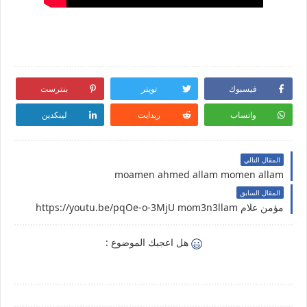
فيسبوك
تويتر
بنترست
واتساب
ريدايت
لينكدين
المقال التالي
moamen ahmed allam momen allam
المقال السابق
مؤمن علام https://youtu.be/pqOe-o-3MjU mom3n3llam
هل اعجبك الموضوع :