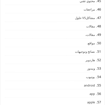
محتوي تقني
مراجعات
مشاكلVS حلول
مقالات
مقالات،
مواقع
نصائح وتوجيهات
هاردوير
ويندوز
يوتيوب
android
app
apple