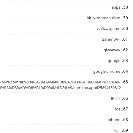
apps
bit.ly/momen3llam
game، مقالات
GaremtAkl
giveaway
google
google chrome
.apkpure.com/ar/%D8%A7%D9%84%D8%A7%D8%AF%D8%A7%D8%A9-
%B3%D8%AD%D8%B1%D9%8A%D8%A9/com.mo.app625894150812
IFTTT
ios
iphone
kali