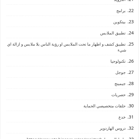
برامج
بيتكوين
تطبيق الملابس
تطبيق كشف و اظهار ما تحت الملابس او رؤية الناس بلا ملابس و ازالة اي
شيء
تكنولوجيا
جوجل
جيمينج
حصريات
حلقات متخصيصي الحماية
خدع
دروس الهاردوير