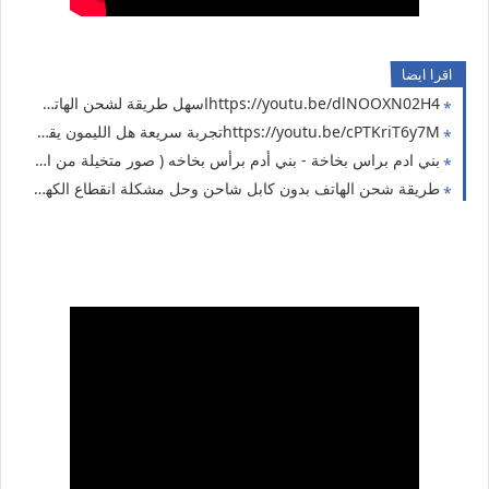
اقرا ايضا
https://youtu.be/dlNOOXN02H4اسهل طريقة لشحن الهاتف ( حل مشكلة انقطاع الكهرباء 4 )
https://youtu.be/cPTKriT6y7Mتجربة سريعة هل الليمون يقدر يشحن الهاتف ( حل مشكلة انقطاع الكهرباء 3 )
بني ادم براس بخاخة - بني أدم برأس بخاخه ( صور متخيلة من الذكاء الاصطناعي ai لانسان راسه بخاخة ) الذكاء الأصطناعي AI رسم رجل ولكن بدلا من رأسه وقع بخاخة سبراي 2024
طريقة شحن الهاتف بدون كابل شاحن وحل مشكلة انقطاع الكهرباء 2024