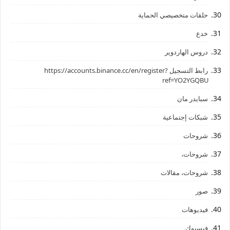
حلقات متخصيصي الحماية
خدع
دروس الهاردوير
رابط ‏التسجيل ‏https://accounts.binance.cc/en/register?
ref=YO2YGQBU ‏
سبايدر مان
شبكات إجتماعية
شروحات
شروحات،
شروحات، مقالات
صور
فيديوهات
فيسبوك