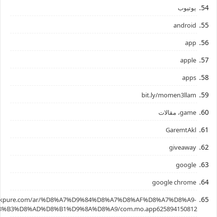
يوتيوب
android
app
apple
apps
bit.ly/momen3llam
game، مقالات
GaremtAkl
giveaway
google
google chrome
.apkpure.com/ar/%D8%A7%D9%84%D8%A7%D8%AF%D8%A7%D8%A9-
%B3%D8%AD%D8%B1%D9%8A%D8%A9/com.mo.app625894150812