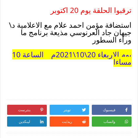
ترقبوا الحلقة يوم 20 اكتوبر
استضافة مؤمن احمد علام مع الاعلامية د\
جيهان جاد العرنوسي مذيعة برنامج ما
وراء السطور
يوم الاربعاء 20\10\2021م الساعة 10
مساءا
فيسبوك
تويتر
بنترست
واتساب
ريدايت
لينكدين