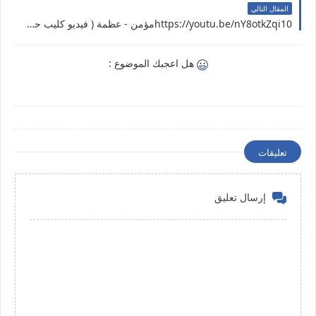
المقال التالي
https://youtu.be/nY8otkZqi10مؤمن - عظمة ( فيديو كليب حصري ) | 2021 | Music video 4k
هل اعجبك الموضوع :
تعليقات
إرسال تعليق