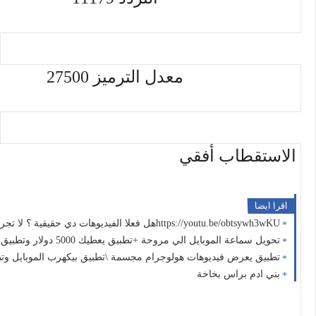
معدل الترميز 27500
الاستقطاب أفقي
اقرا ايضا
https://youtu.be/obtsywh3wKUهل فعلا الفيديوهات دي حقيقية ؟ لا تجربها في المنزل ( حل مشكلة انقطاع الكهرباء 9 )
تحويل سماعة الموبايل الي مروحة +تطبيق يعطيك 5000 دولار وتطبيق كشف الكذب
تطبيق يعرض فيديوهات هولوجرام مجسمة \تطبيق بيكهرب الموبايل وت
بني ادم براس بخاخة