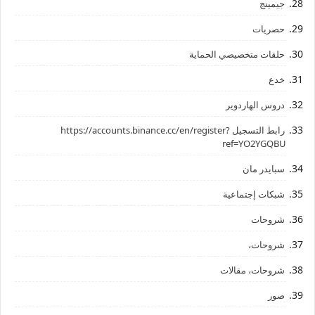
جيمينج
حصريات
حلقات متخصيصي الحماية
خدع
دروس الهاردوير
رابط ‏التسجيل ‏https://accounts.binance.cc/en/register?
ref=YO2YGQBU ‏
سبايدر مان
شبكات إجتماعية
شروحات
شروحات،
شروحات، مقالات
صور