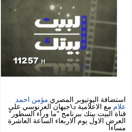
استضافة اليوتيوبر المصري
مؤمن احمد
علام
مع الاعلامية د\جيهان العرنوسي علي
قناة البيت بيتك ببرنامج "ما وراء السطور"
العرض الاول يوم الاربعاء الساعة العاشرة
مساءا