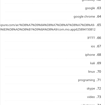
google
google chrome
.apkpure.com/ar/%D8%A7%D9%84%D8%A7%D8%AF%D8%A7%D8%A9-
%B3%D8%AD%D8%B1%D9%8A%D8%A9/com.mo.app625894150812
IFTTT
ios
iphone
kali
linux
programing
skype
video