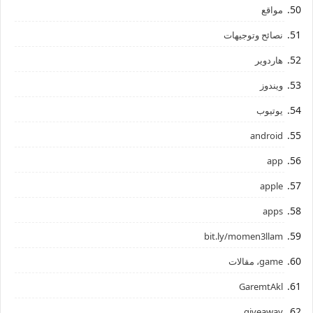
مواقع
نصائح وتوجيهات
هاردوير
ويندوز
يوتيوب
android
app
apple
apps
bit.ly/momen3llam
game، مقالات
GaremtAkl
giveaway