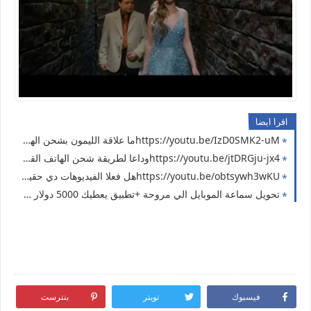
اقرا ايضا
https://youtu.be/IzD0SMK2-uMما علاقة الليمون بشحن الهاتف 🤔 والله مش فوتوشوب ( حل مشكلة انقطاع الكهرباء 11 )
https://youtu.be/jtDRGju-jx4وداعا لطريقة شحن الهاتف القديمة التقليدية ( حل مشكلة بارت 10 )
https://youtu.be/obtsywh3wKUهل فعلا الفيديوهات دي حقيقية ؟ لا تجربها في المنزل ( حل مشكلة انقطاع الكهرباء 9 )
تحويل سماعة الموبايل الي مروحة +تطبيق يعطيك 5000 دولار وتطبيق كشف الكذب
فيسبوك
تويتر
بنترست