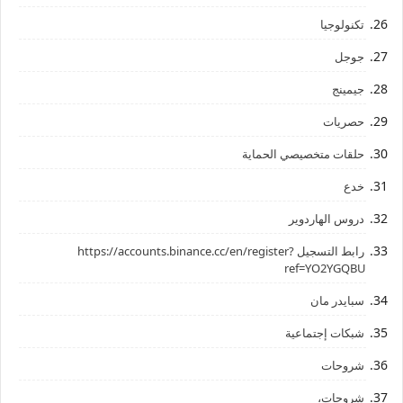
تكنولوجيا
جوجل
جيمينج
حصريات
حلقات متخصيصي الحماية
خدع
دروس الهاردوير
رابط ‏التسجيل ‏https://accounts.binance.cc/en/register?
ref=YO2YGQBU ‏
سبايدر مان
شبكات إجتماعية
شروحات
شروحات،