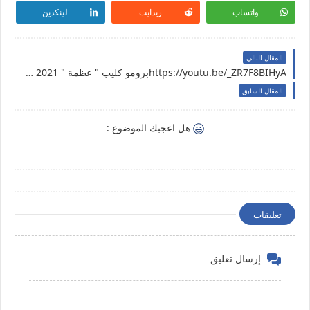
واتساب
ريدايت
لينكدين
المقال التالي
https://youtu.be/_ZR7F8BIHyAبرومو كليب " عظمة " 2021 | مؤمن احمد علام
المقال السابق
هل اعجبك الموضوع :
تعليقات
إرسال تعليق