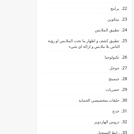
برامج
بيتكوين
تطبيق الملابس
تطبيق كشف و اظهار ما تحت الملابس او رؤية
الناس بلا ملابس و ازالة اي شيء
تكنولوجيا
جوجل
جيمينج
حصريات
حلقات متخصيصي الحماية
خدع
دروس الهاردوير
رابط ‏التسجيل