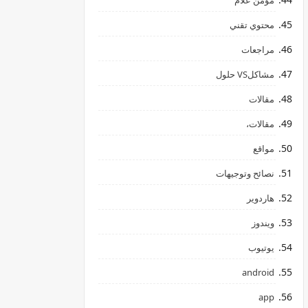
مؤمن علام
محتوي تقني
مراجعات
مشاكلVS حلول
مقالات
مقالات،
مواقع
نصائح وتوجيهات
هاردوير
ويندوز
يوتيوب
android
app