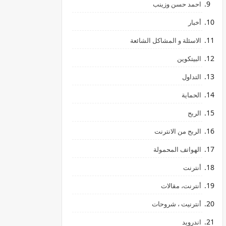
احمد حسن وزينب
أخبار
الاسئلة و المشاكل الشائعة
البيتكوين
التداول
الحماية
الربح
الربح من الانترنت
الهواتف المحمولة
أنترنت
أنترنت، مقالات
أنترنيت ، شروحات
اندرويد