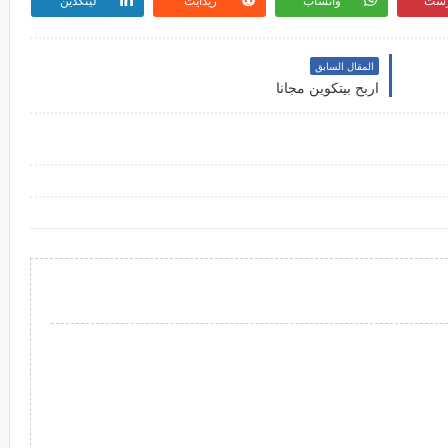
رست
واتساب
ريدايت
لينكدين
المقال السابق
اربح بيتكوين مجانا