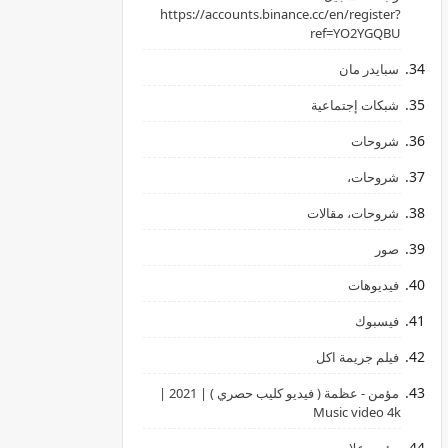
‏https://accounts.binance.cc/en/register?
ref=YO2YGQBU ‏
سبايدر مان
شبكات إجتماعية
شروحات
شروحات،
شروحات، مقالات
صور
فيديوهات
فيسبوك
فيلم جريمة اكل
مؤمن - عظمة ( فيديو كليب حصري ) | 2021 |
Music video 4k