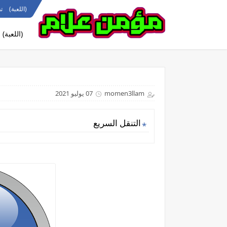
(اللعبة)
ت
(اللعبة)
momen3llam
07 يوليو 2021
التنقل السريع