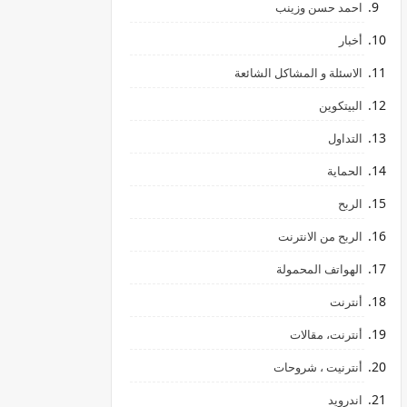
احمد حسن وزينب
أخبار
الاسئلة و المشاكل الشائعة
البيتكوين
التداول
الحماية
الربح
الربح من الانترنت
الهواتف المحمولة
أنترنت
أنترنت، مقالات
أنترنيت ، شروحات
اندرويد