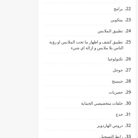
برامج
بيتكوين
تطبيق الملابس
تطبيق كشف و اظهار ما تحت الملابس او رؤية
الناس بلا ملابس و ازالة اي شيء
تكنولوجيا
جوجل
جيمينج
حصريات
حلقات متخصيصي الحماية
خدع
دروس الهاردوير
رابط ‏التسجيل