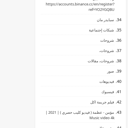
‏https://accounts.binance.cc/en/register?
ref=YO2YGQBU ‏
سبايدر مان
شبكات إجتماعية
شروحات
شروحات،
شروحات، مقالات
صور
فيديوهات
فيسبوك
فيلم جريمة اكل
مؤمن - عظمة ( فيديو كليب حصري ) | 2021 |
Music video 4k