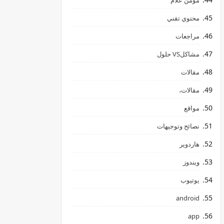
مؤمن علام
محتوي تقني
مراجعات
مشاكلVS حلول
مقالات
مقالات،
مواقع
نصائح وتوجيهات
هاردوير
ويندوز
يوتيوب
android
app