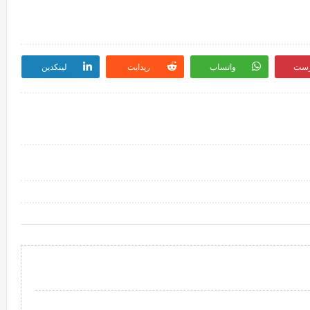
رست
واتساب
ريدايت
لينكدين