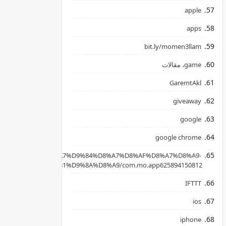
apple
apps
bit.ly/momen3llam
game، مقالات
GaremtAkl
giveaway
google
google chrome
apkpure.com/ar/%D8%A7%D9%84%D8%A7%D8%AF%D8%A7%D8%A9-
B3%D8%AD%D8%B1%D9%8A%D8%A9/com.mo.app625894150812
IFTTT
ios
iphone