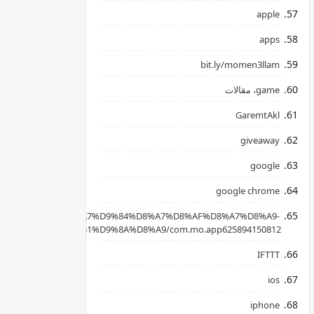
apple
apps
bit.ly/momen3llam
game، مقالات
GaremtAkl
giveaway
google
google chrome
apkpure.com/ar/%D8%A7%D9%84%D8%A7%D8%AF%D8%A7%D8%A9-
B3%D8%AD%D8%B1%D9%8A%D8%A9/com.mo.app625894150812
IFTTT
ios
iphone