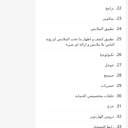
برامج
بيتكوين
تطبيق الملابس
تطبيق كشف و اظهار ما تحت الملابس او رؤية
الناس بلا ملابس و ازالة اي شيء
تكنولوجيا
جوجل
جيمينج
حصريات
حلقات متخصيصي الحماية
خدع
دروس الهاردوير
رابط ‏التسجيل