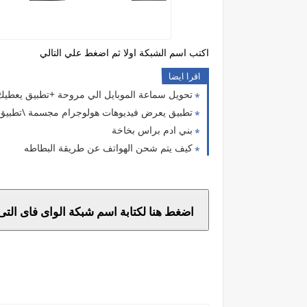
اكتب اسم الشبكة اولا ثم اضغط علي التالي
اقرا ايضا
تحويل سماعة الموبايل الي مروحة +تطبيق يعطيك 5000 دولار وتطبيق كشف الك
تطبيق يعرض فيديوهات هولوجرام مجسمة \تطبيق 
بني ادم براس بخاخة
كيف يتم شحن الهواتف عن طريقة البطاطه
اضغط هنا لكتابة اسم شبكة الواى فاى التى