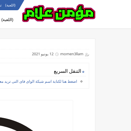
(اللعبة)
ت
(اللعبة)
momen3llam
12 يونيو 2021
التنقل السريع
اضغط هنا لكتابة اسم شبكة الواى فاى التى تريد مع