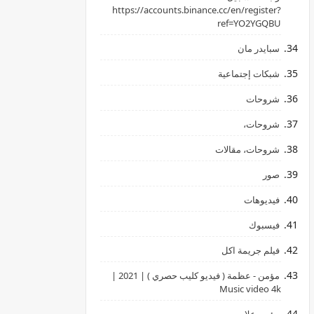
‏https://accounts.binance.cc/en/register?
ref=YO2YGQBU ‏
سبايدر مان
شبكات إجتماعية
شروحات
شروحات،
شروحات، مقالات
صور
فيديوهات
فيسبوك
فيلم جريمة اكل
مؤمن - عظمة ( فيديو كليب حصري ) | 2021 |
Music video 4k