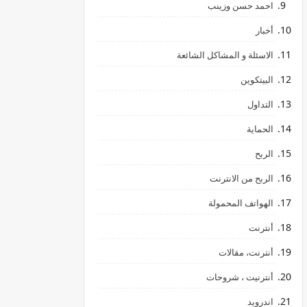
احمد حسن وزينب
أخبار
الاسئلة و المشاكل الشائعة
البيتكوين
التداول
الحماية
الربح
الربح من الانترنت
الهواتف المحمولة
أنترنت
أنترنت، مقالات
أنترنيت ، شروحات
اندرويد