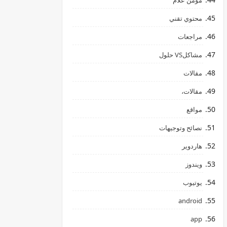
مؤمن علام
محتوي تقني
مراجعات
مشاكلVS حلول
مقالات
مقالات،
مواقع
نصائح وتوجيهات
هاردوير
ويندوز
يوتيوب
android
app