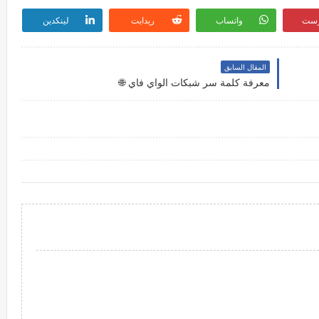
رست
واتساب
ريدايت
لينكدين
المقال السابق
معرفة كلمة سر شبكات الواي فاي 🌐