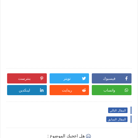
فيسبوك
تويتر
بنترست
واتساب
ريدايت
لينكدين
المقال التالي
المقال السابق
هل اعجبك الموضوع :