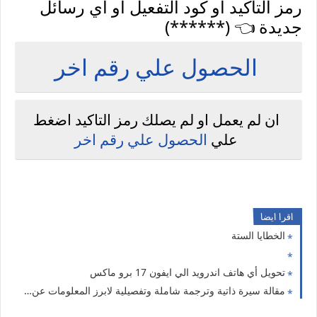
رمز التاكيد او كود التفعيل او اي رسائل
جديدة 👈 (******)
الحصول علي رقم اخر
ان لم يعمل او لم يصلك رمز التاكيد اضغط
علي
الحصول علي رقم اخر
اقرا ايضا
الخطايا الستة
تحويل أي هاتف اندرويد الي ايفون 17 برو ماكس
مقالة سيرة ذاتية وترجمة شاملة وتفصيلية لابرز المعلومات عن مؤمن علام من خلال deep research chatgpt