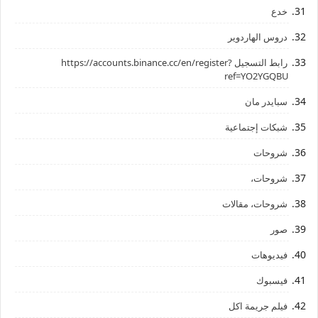
خدع
دروس الهاردوير
رابط ‏التسجيل ‏https://accounts.binance.cc/en/register?
ref=YO2YGQBU ‏
سبايدر مان
شبكات إجتماعية
شروحات
شروحات،
شروحات، مقالات
صور
فيديوهات
فيسبوك
فيلم جريمة اكل