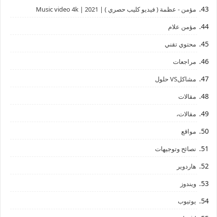
مؤمن - عظمة ( فيديو كليب حصري ) | 2021 | Music video 4k
مؤمن علام
محتوي تقني
مراجعات
مشاكلVS حلول
مقالات
مقالات،
مواقع
نصائح وتوجيهات
هاردوير
ويندوز
يوتيوب