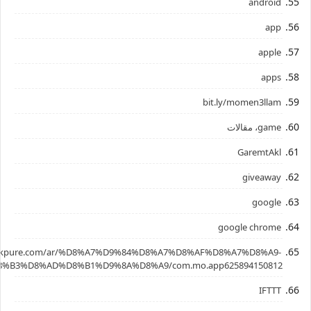
android
app
apple
apps
bit.ly/momen3llam
game، مقالات
GaremtAkl
giveaway
google
google chrome
.apkpure.com/ar/%D8%A7%D9%84%D8%A7%D8%AF%D8%A7%D8%A9-
%B3%D8%AD%D8%B1%D9%8A%D8%A9/com.mo.app625894150812
IFTTT