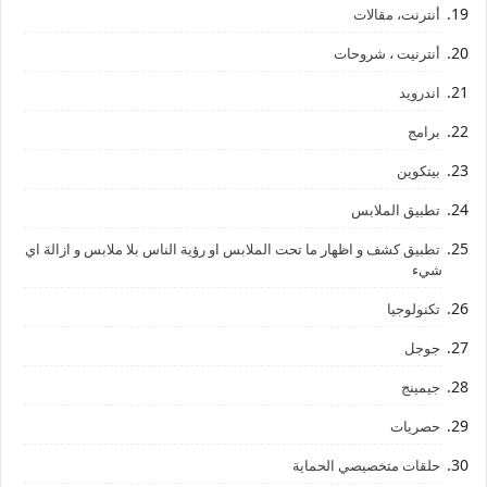
أنترنت، مقالات
أنترنيت ، شروحات
اندرويد
برامج
بيتكوين
تطبيق الملابس
تطبيق كشف و اظهار ما تحت الملابس او رؤية الناس بلا ملابس و ازالة اي
شيء
تكنولوجيا
جوجل
جيمينج
حصريات
حلقات متخصيصي الحماية