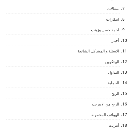
،مقالات
ابتكارات
احمد حسن وزينب
أخبار
الاسئلة و المشاكل الشائعة
البيتكوين
التداول
الحماية
الربح
الربح من الانترنت
الهواتف المحمولة
أنترنت