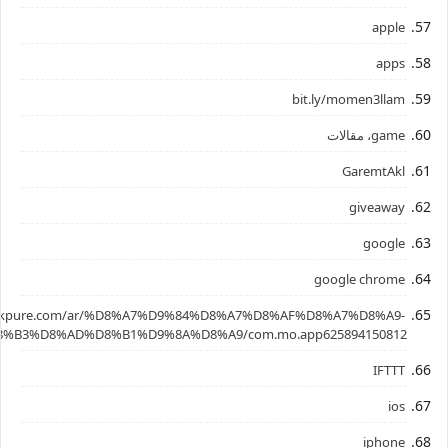
apple
apps
bit.ly/momen3llam
game، مقالات
GaremtAkl
giveaway
google
google chrome
.apkpure.com/ar/%D8%A7%D9%84%D8%A7%D8%AF%D8%A7%D8%A9-
%B3%D8%AD%D8%B1%D9%8A%D8%A9/com.mo.app625894150812
IFTTT
ios
iphone