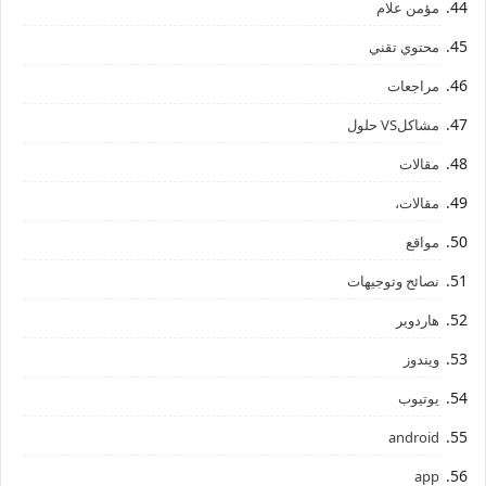
مؤمن علام
محتوي تقني
مراجعات
مشاكلVS حلول
مقالات
مقالات،
مواقع
نصائح وتوجيهات
هاردوير
ويندوز
يوتيوب
android
app