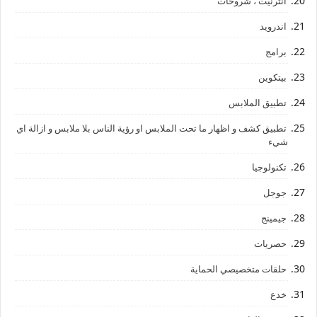
أنترنيت ، شروحات
اندرويد
برامج
بيتكوين
تطبيق الملابس
تطبيق كشف و اظهار ما تحت الملابس او رؤية الناس بلا ملابس و ازالة اي
شيء
تكنولوجيا
جوجل
جيمينج
حصريات
حلقات متخصيصي الحماية
خدع