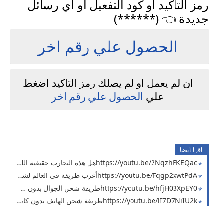
رمز التاكيد او كود التفعيل او اي رسائل
جديدة 👈 (******)
الحصول علي رقم اخر
ان لم يعمل او لم يصلك رمز التاكيد اضغط
علي
الحصول علي رقم اخر
اقرا ايضا
https://youtu.be/2NqzhFKEQacهل هذه التجارب حقيقية الليمون يقدر يشحن هاتفك !! جربت الطريقة 👍🏻
https://youtu.be/Fqgp2xwtPdAأغرب طريقة في العالم لشحن الموبايل ( اسهل طريقة لشحن الهاتف ) تجربة سريعة هل هتنجح؟
https://youtu.be/hfjH03XpEY0طريقة شحن الجوال بدون شاحن | لن تصدق النتيجة مفاجأة
https://youtu.be/lI7D7NiIU2kطريقة شحن الهاتف بدون كابل شاحن