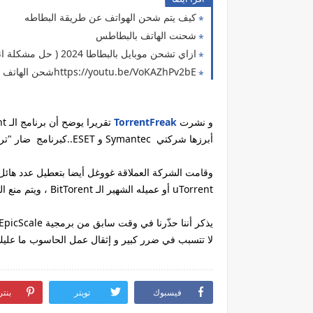
كيف يتم شحن الهواتف عن طريقة البطاطه
شحنت الهاتف بالبطاطس
ازاي تشحن موبايل بالبطاطا 2024 ( حل مشكلة انقطاع الكهرباء 8 )
https://youtu.be/VoKAZhPv2bEشحن الهاتف بدون الحاجه الي شاحن ( حل مشكلة انقطاع الكهرباء 7 )
و نشرت
TorrentFreak
أبرزها شركتي Symantec و ESET..كبرنامج ضار "تروجان" Trojan.Win32.Generic!BT.
وقامت الشركة العملاقة غووغل أيضا بتعطيل عدد هائ
uTorrent أو عميله الشهير الـ BitTorent ، ويتم منع الولوج المباشر لهذه الصفحات مع تنبيه الزائر بعبارة تدل على خطر "risk".
لا تتسبب في ضرر كبير و إثقال عمل الحاسوب ما عليك 
فيسبوك
تويتر
بنت