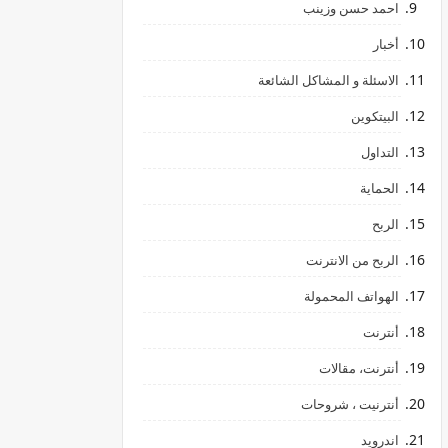
احمد حسن وزينب
أخبار
الاسئلة و المشاكل الشائعة
البيتكوين
التداول
الحماية
الربح
الربح من الانترنت
الهواتف المحمولة
أنترنت
أنترنت، مقالات
أنترنيت ، شروحات
اندرويد