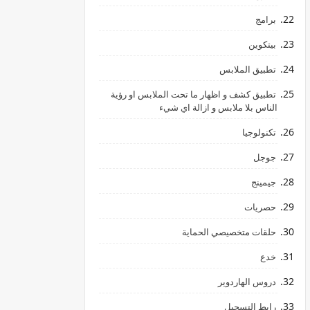
برامج
بيتكوين
تطبيق الملابس
تطبيق كشف و اظهار ما تحت الملابس او رؤية
الناس بلا ملابس و ازالة اي شيء
تكنولوجيا
جوجل
جيمينج
حصريات
حلقات متخصيصي الحماية
خدع
دروس الهاردوير
رابط ‏التسجيل