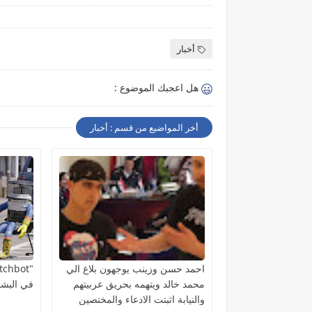
أخبار
هل اعجبك الموضوع :
أخر المواضيع من قسم : أخبار
احمد حسن وزينب يوجهون بلاغ الي
محمد خالد ويتهمه بحريق عربيتهم
في البشر
والنيابة اثبتت الادعاء والمختصين