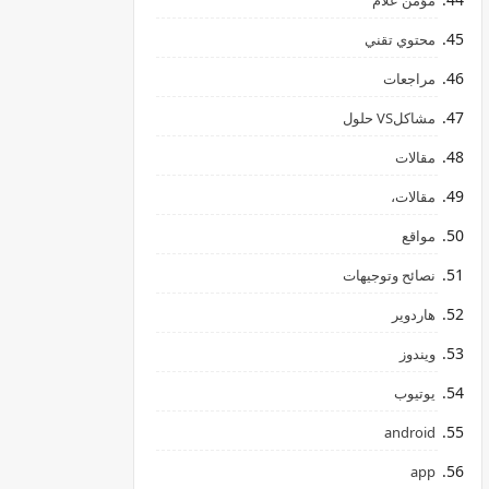
مؤمن علام
محتوي تقني
مراجعات
مشاكلVS حلول
مقالات
مقالات،
مواقع
نصائح وتوجيهات
هاردوير
ويندوز
يوتيوب
android
app