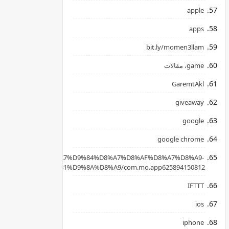
apple
apps
bit.ly/momen3llam
game، مقالات
GaremtAkl
giveaway
google
google chrome
apkpure.com/ar/%D8%A7%D9%84%D8%A7%D8%AF%D8%A7%D8%A9-
B3%D8%AD%D8%B1%D9%8A%D8%A9/com.mo.app625894150812
IFTTT
ios
iphone