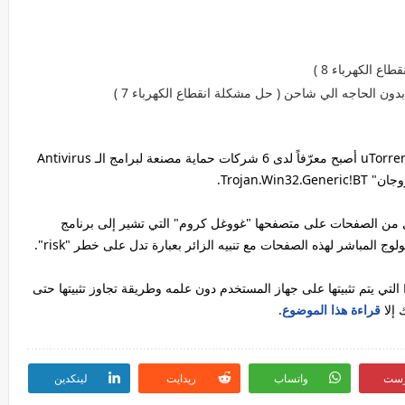
تقريرا يوضح أن برنامج الـ uTorrent أصبح معرّفاً لدى 6 شركات حماية مصنعة لبرامج الـ Antivirus
ل من الصفحات على متصفحها "غووغل كروم" التي تشير إلى برنامج
يذكر أننا حذّرنا في وقت سابق من برمجية EpicScale التي يتم تثبيتها على جهاز المستخدم دون علمه وطريقة تجاوز تثبيتها حتى
إلا
قراءة هذا الموضوع
.
رست
واتساب
ريدايت
لينكدين