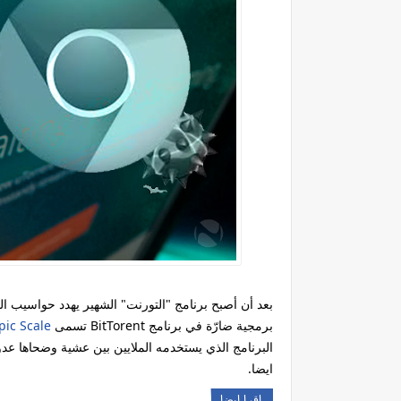
برمجية ضارّة في برنامج BitTorent تسمى
pic Scale
ايضا.
اقرا ايضا