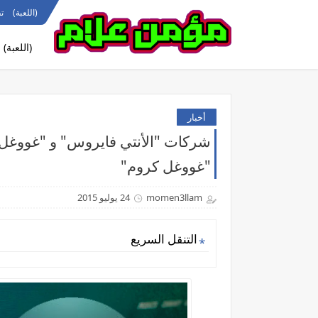
(اللعبة)
ت
(اللعبة)
أخبار
"غووغل كروم"
momen3llam
24 يوليو 2015
التنقل السريع