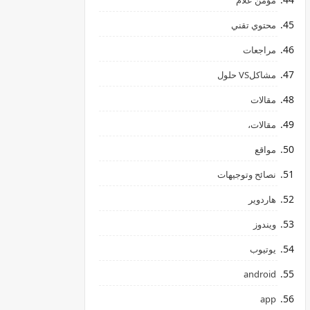
مؤمن علام
محتوي تقني
مراجعات
مشاكلVS حلول
مقالات
مقالات،
مواقع
نصائح وتوجيهات
هاردوير
ويندوز
يوتيوب
android
app