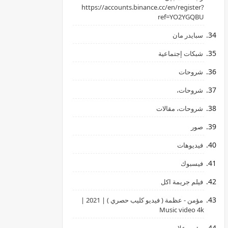
‏https://accounts.binance.cc/en/register?
ref=YO2YGQBU ‏
سبايدر مان
شبكات إجتماعية
شروحات
شروحات،
شروحات، مقالات
صور
فيديوهات
فيسبوك
فيلم جريمة اكل
مؤمن - عظمة ( فيديو كليب حصري ) | 2021 |
Music video 4k