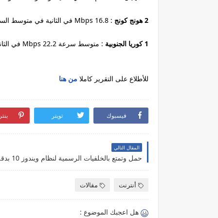
2 هونج كونج
: 16.8 Mbps في الثانية في متوسط ​​السرعة وزيادة بنسبة 37 ٪ مقارنة مع العام الماضي .
1 كوريا الجنوبية
: متوسط ​​سرعة 22.2 Mbps في الثانية ، أي بزيادة قدرها 1.6 ٪ عن العام الماضي .
للأطلاع على التقرير كاملا
من هنا
فيسبوك
تويتر
بنت
المقال التالي
حمل وتمتع بالخلفيات الرسمية لنظام ويندوز 10 بدقة عالية
أنترنت
مقالات
هل اعجبك الموضوع :