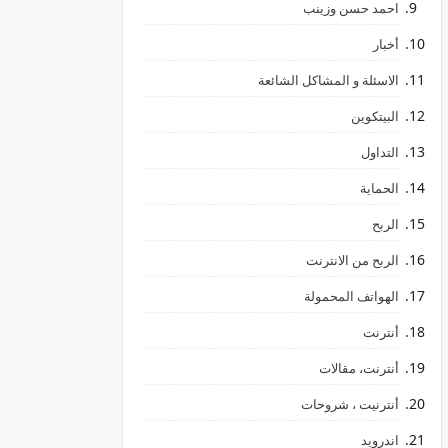
احمد حسن وزينب
أخبار
الاسئلة و المشاكل الشائعة
البيتكوين
التداول
الحماية
الربح
الربح من الانترنت
الهواتف المحمولة
أنترنت
أنترنت، مقالات
أنترنيت ، شروحات
اندرويد