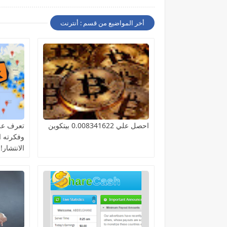
أخر المواضيع من قسم : أنترنت
احصل علي 0.008341622 بيتكوين
تعرف عل
وفكرته ا
الانتشار!