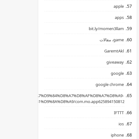
apple
apps
bit.ly/momen3llam
game، مقالات
GaremtAkl
giveaway
google
google chrome
apkpure.com/ar/%D8%A7%D9%84%D8%A7%D8%AF%D8%A7%D8%A9-
B3%D8%AD%D8%B1%D9%8A%D8%A9/com.mo.app625894150812
IFTTT
ios
iphone