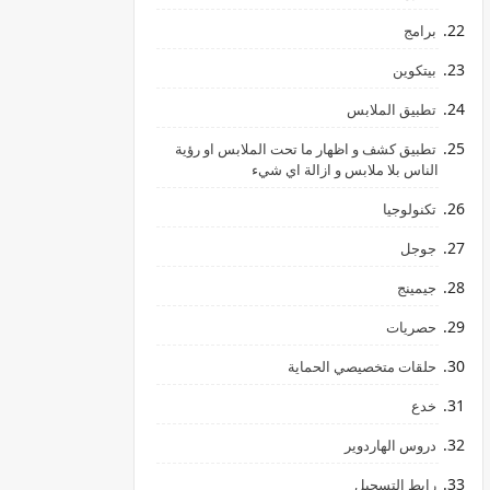
برامج
بيتكوين
تطبيق الملابس
تطبيق كشف و اظهار ما تحت الملابس او رؤية
الناس بلا ملابس و ازالة اي شيء
تكنولوجيا
جوجل
جيمينج
حصريات
حلقات متخصيصي الحماية
خدع
دروس الهاردوير
رابط ‏التسجيل